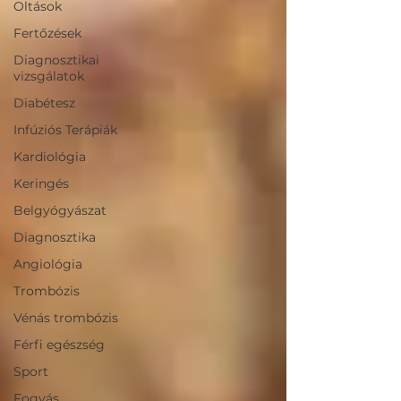
Oltások
Fertőzések
Diagnosztikai
vizsgálatok
Diabétesz
Infúziós Terápiák
Kardiológia
Keringés
Belgyógyászat
Diagnosztika
Angiológia
Trombózis
Vénás trombózis
Férfi egészség
Sport
Fogyás