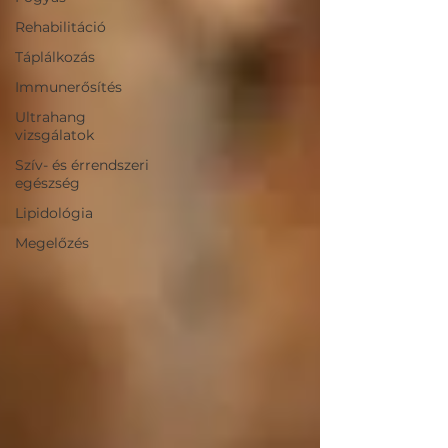
Rehabilitáció
Táplálkozás
Immunerősítés
Ultrahang
vizsgálatok
Szív- és érrendszeri
egészség
Lipidológia
Megelőzés