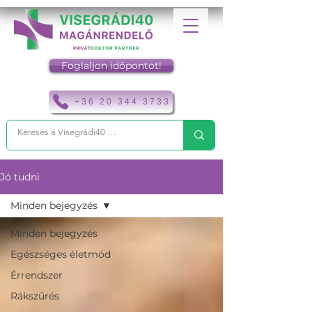
Foglaljon időpontot!
+36 20 344 3733
Jó tudni
Minden bejegyzés
Minden bejegyzés
Egészséges életmód
Érrendszer
Rákszűrés