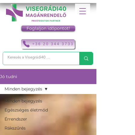
Foglaljon időpontot!
+36 20 344 3733
Jó tudni
Minden bejegyzés
Minden bejegyzés
Egészséges életmód
Érrendszer
Rákszűrés