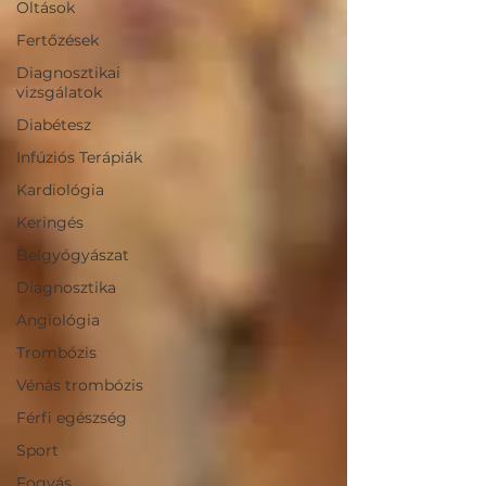
Oltások
Fertőzések
Diagnosztikai
vizsgálatok
Diabétesz
Infúziós Terápiák
Kardiológia
Keringés
Belgyógyászat
Diagnosztika
Angiológia
Trombózis
Vénás trombózis
Férfi egészség
Sport
Fogyás