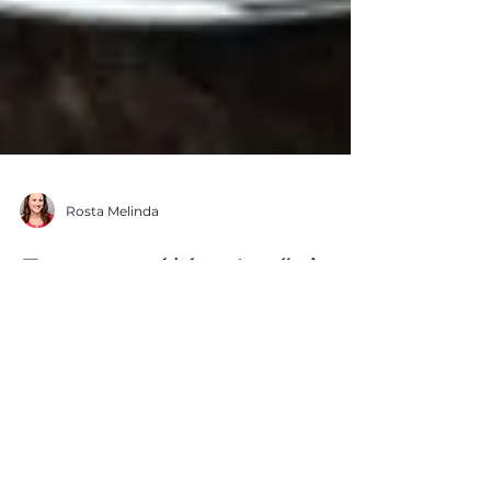
Rosta Melinda
Fermentálás: Az ősi
technika és modern
egészségügyi előnyei
A fermentálás egy ősi technika, amely
nemcsak az élelmiszerek tartósítását