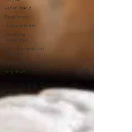
Rehabilitáció
Táplálkozás
Immunerősítés
Ultrahang
vizsgálatok
Szív- és érrendszeri
egészség
Lipidológia
Megelőzés