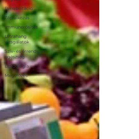
Rehabilitáció
Táplálkozás
Immunerősítés
Ultrahang
vizsgálatok
Szív- és érrendszeri
egészség
Lipidológia
Megelőzés