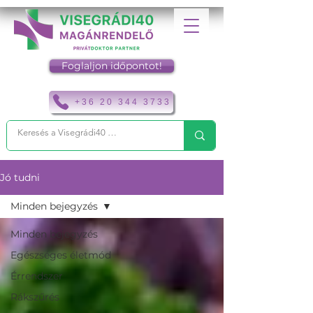
Foglaljon időpontot!
+36 20 344 3733
Jó tudni
Minden bejegyzés
Minden bejegyzés
Egészséges életmód
Érrendszer
Rákszűrés