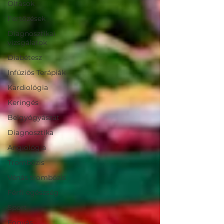
Oltások
Fertőzések
Diagnosztikai
vizsgálatok
Diabétesz
Infúziós Terápiák
Kardiológia
Keringés
Belgyógyászat
Diagnosztika
Angiológia
Trombózis
Vénás trombózis
Férfi egészség
Sport
Fogyás