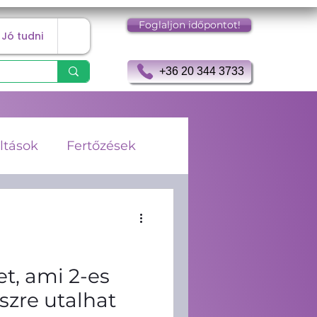
Foglaljon időpontot!
Jó tudni
+36 20 344 3733
ltások
Fertőzések
gia
Keringés
rombózis
et, ami 2-es
szre utalhat
Immunerősítés