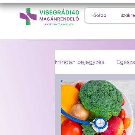
Főoldal
Szakr
Minden bejegyzés
Egészs
Diagnosztikai vizsgálato
Belgyógyászat
Diagn
Férfi egészség
Sport