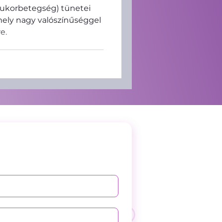
(cukorbetegség) tünetei
amely nagy valószínűséggel
e.
Megelőzés