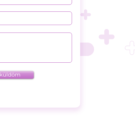
lküldöm