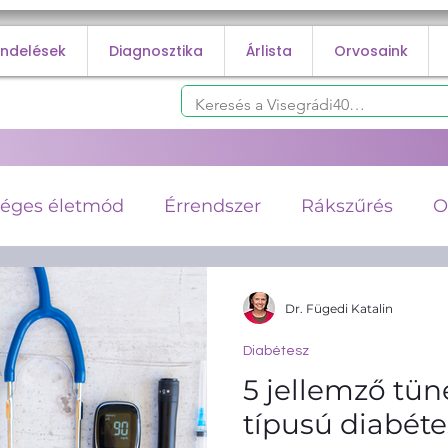
endelések
Diagnosztika
Árlista
Orvosaink
éges életmód
Érrendszer
Rákszűrés
O
k
Diabétesz
Infúziós Terápiák
Kardioló
Dr. Fügedi Katalin
Diabétesz
osztika
Angiológia
Trombózis
Vénás t
5 jellemző tün
típusú diabéte
Fogyás
Rehabilitáció
Táplálkozás