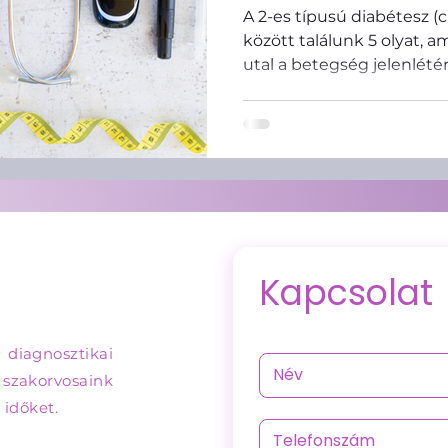
A 2-es típusú diabétesz 
között találunk 5 olyat, 
utal a betegség jelenlétér
Szív- és érrendszeri egészség
Lipidológia
Kapcsolat
 diagnosztikai
e szakorvosaink
 időket.