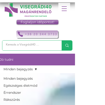
Foglaljon időpontot!
+36 20 344 3733
Jó tudni
Minden bejegyzés
Minden bejegyzés
Egészséges életmód
Érrendszer
Rákszűrés