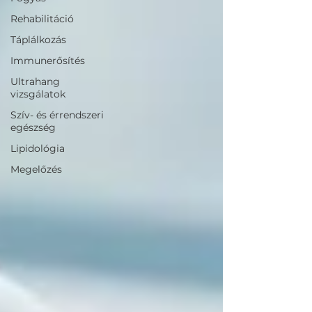
Rehabilitáció
Táplálkozás
Immunerősítés
Ultrahang
vizsgálatok
Szív- és érrendszeri
egészség
Lipidológia
Megelőzés