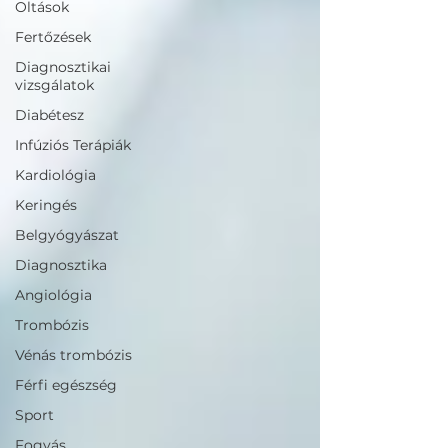
Oltások
Fertőzések
Diagnosztikai
vizsgálatok
Diabétesz
Infúziós Terápiák
Kardiológia
Keringés
Belgyógyászat
Diagnosztika
Angiológia
Trombózis
Vénás trombózis
Férfi egészség
Sport
Fogyás