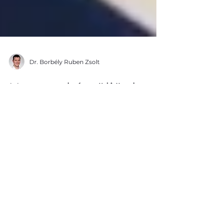
Dr. Borbély Ruben Zsolt
Hogyan készüljünk az
ultrahang vizsgálatra?
Ebben a cikkben radiológusunk
összegyűjtötte, hogyan érdemes
felkészülnünk a különféle ultrahang
vizsgálatokra.