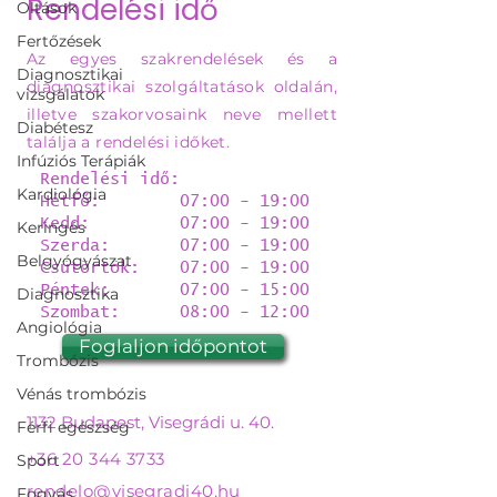
Rendelési idő
Oltások
Fertőzések
Az egyes szakrendelések és a
Diagnosztikai
diagnosztikai szolgáltatások oldalán,
vizsgálatok
illetve szakorvosaink neve mellett
Diabétesz
találja a rendelési időket.
Infúziós Terápiák
Rendelési idő:
Kardiológia
Hétfő: 07:00 - 19:00
Kedd: 07:00 - 19:00
Keringés
Szerda: 07:00 - 19:00
Belgyógyászat
Csütörtök: 07:00 - 19:00
Péntek: 07:00 - 15:00
Diagnosztika
Szombat: 08:00 - 12:00
Angiológia
Foglaljon időpontot
Trombózis
Vénás trombózis
1132 Budapest, Visegrádi u. 40.
Férfi egészség
+36 20 344 3733
Sport
rendelo@visegradi40.hu
Fogyás