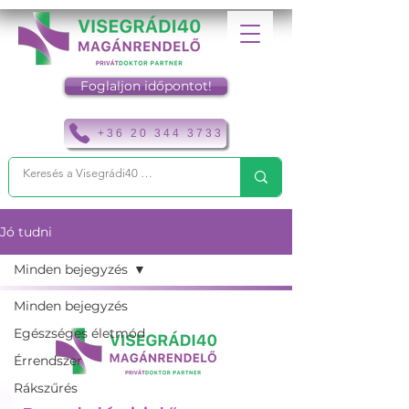
Foglaljon időpontot!
+36 20 344 3733
Jó tudni
Minden bejegyzés
Minden bejegyzés
Egészséges életmód
Érrendszer
Rákszűrés