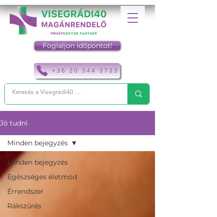
Foglaljon időpontot!
+36 20 344 3733
Jó tudni
Minden bejegyzés
Minden bejegyzés
Egészséges életmód
Érrendszer
Rákszűrés