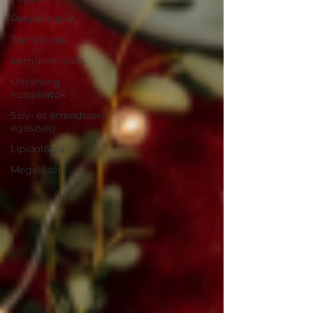
Rehabilitáció
Táplálkozás
Immunerősítés
Ultrahang
vizsgálatok
Szív- és érrendszeri
egészség
Lipidológia
Megelőzés