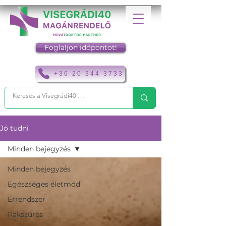
Foglaljon időpontot!
+36 20 344 3733
Jó tudni
Minden bejegyzés
Minden bejegyzés
Egészséges életmód
Érrendszer
Rákszűrés