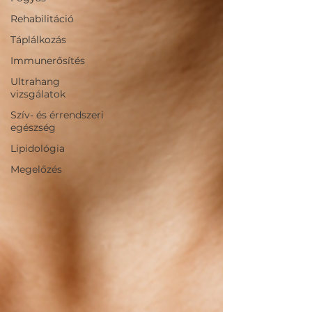
Rehabilitáció
Táplálkozás
Immunerősítés
Ultrahang
vizsgálatok
Szív- és érrendszeri
egészség
Lipidológia
Megelőzés