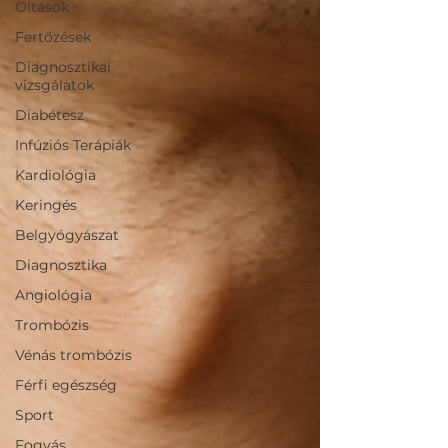
Oltások
Fertőzések
Diagnosztikai
vizsgálatok
Diabétesz
Infúziós Terápiák
Kardiológia
Keringés
Belgyógyászat
Diagnosztika
Angiológia
Trombózis
Vénás trombózis
Férfi egészség
Sport
Fogyás