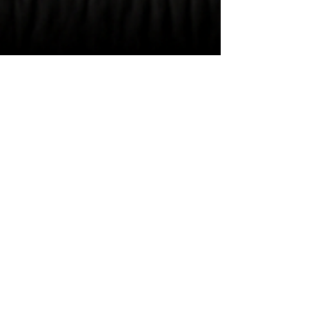
Dr. Vértes András
Minden, amit az EKG
és HOLTER vizsgálatról
tudni érdemes
Dr. Vértes András, kardiológus, a
Visegrádi40 Magánrendelő vezető
szakorvosa bemutatja az EKG
vizsgálatok fajtáit.