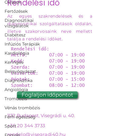
Rendelési idő
Oltások
Fertőzések
Az egyes szakrendelések és a
Diagnosztikai
diagnosztikai szolgáltatások oldalán,
vizsgálatok
illetve szakorvosaink neve mellett
Diabétesz
találja a rendelési időket.
Infúziós Terápiák
Rendelési idő:
Kardiológia
Hétfő: 07:00 - 19:00
Kedd: 07:00 - 19:00
Keringés
Szerda: 07:00 - 19:00
Belgyógyászat
Csütörtök: 07:00 - 19:00
Péntek: 07:00 - 15:00
Diagnosztika
Szombat: 08:00 - 12:00
Angiológia
Foglaljon időpontot
Trombózis
Vénás trombózis
1132 Budapest, Visegrádi u. 40.
Férfi egészség
+36 20 344 3733
Sport
rendelo@visegradi40.hu
Fogyás