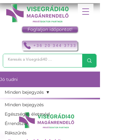
Foglaljon időpontot!
+36 20 344 3733
Jó tudni
Minden bejegyzés
Minden bejegyzés
Egészséges életmód
Érrendszer
Rákszűrés