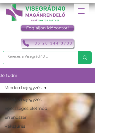
Foglaljon időpontot!
+36 20 344 3733
Jó tudni
Minden bejegyzés
Minden bejegyzés
Egészséges életmód
Érrendszer
Rákszűrés