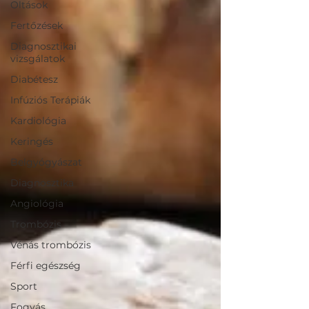
Oltások
Fertőzések
Diagnosztikai
vizsgálatok
Diabétesz
Infúziós Terápiák
Kardiológia
Keringés
Belgyógyászat
Diagnosztika
Angiológia
Trombózis
Vénás trombózis
Férfi egészség
Sport
Fogyás