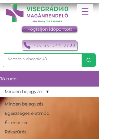
Foglaljon időpontot!
+36 20 344 3733
Jó tudni
Minden bejegyzés
Minden bejegyzés
Egészséges életmód
Érrendszer
Rákszűrés