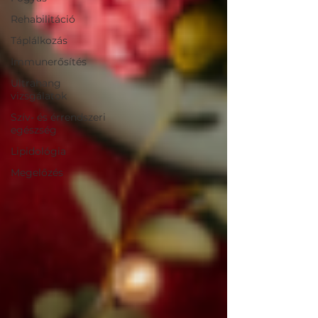
Rehabilitáció
Táplálkozás
Immunerősítés
Ultrahang
vizsgálatok
Szív- és érrendszeri
egészség
Lipidológia
Megelőzés