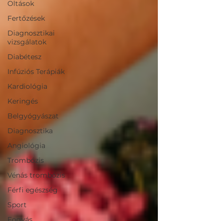
Oltások
Fertőzések
Diagnosztikai
vizsgálatok
Diabétesz
Infúziós Terápiák
Kardiológia
Keringés
Belgyógyászat
Diagnosztika
Angiológia
Trombózis
Vénás trombózis
Férfi egészség
Sport
Fogyás