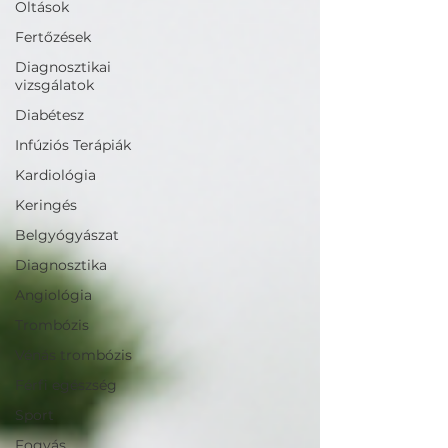
Oltások
Fertőzések
Diagnosztikai
vizsgálatok
Diabétesz
Infúziós Terápiák
Kardiológia
Keringés
Belgyógyászat
Diagnosztika
Angiológia
Trombózis
Vénás trombózis
Férfi egészség
Sport
Fogyás