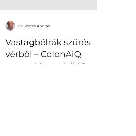
Dr. Vértes András
Vastagbélrák szűrés
vérből – ColonAiQ
teszt a Visegrádi40-
ben
A vastagbélrák szűrés kiemelten fontos,
hiszen a betegség Magyarországon a
leggyakoribb daganattípusok közé
tartozik. Évente közel 10.000 új beteget
diagnosztizálnak, és a halálozási arány