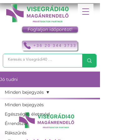
Foglaljon időpontot!
+36 20 344 3733
Jó tudni
Minden bejegyzés
Minden bejegyzés
Egészséges életmód
Érrendszer
Rákszűrés