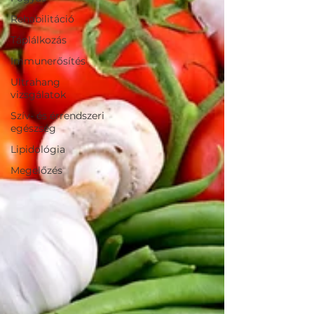
Rehabilitáció
Táplálkozás
Immunerősítés
Ultrahang
vizsgálatok
Szív- és érrendszeri
egészség
Lipidológia
Megelőzés