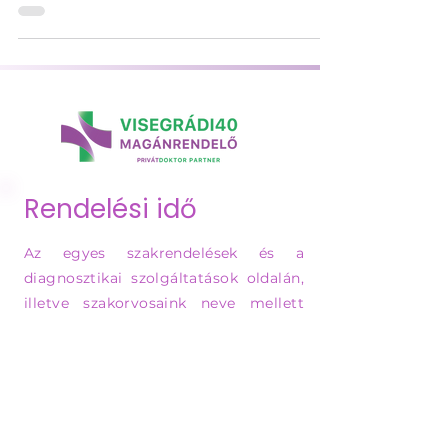
vezethetnek. Tudatos táplálkozási
döntésekkel segítheti egészsége
fenntartását.
Rendelési idő
Az egyes szakrendelések és a
diagnosztikai szolgáltatások oldalán,
illetve szakorvosaink neve mellett
találja a rendelési időket.
Rendelési idő:
Hétfő: 07:00 - 19:00
Kedd: 07:00 - 19:00