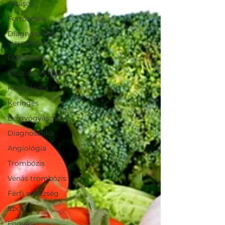
Oltások
Fertőzések
Diagnosztikai
vizsgálatok
Diabétesz
Infúziós Terápiák
Kardiológia
Keringés
Belgyógyászat
Diagnosztika
Angiológia
Trombózis
Vénás trombózis
Férfi egészség
Sport
Fogyás