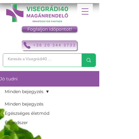
Foglaljon időpontot!
+36 20 344 3733
Jó tudni
Minden bejegyzés
Minden bejegyzés
Egészséges életmód
Érrendszer
Rákszűrés