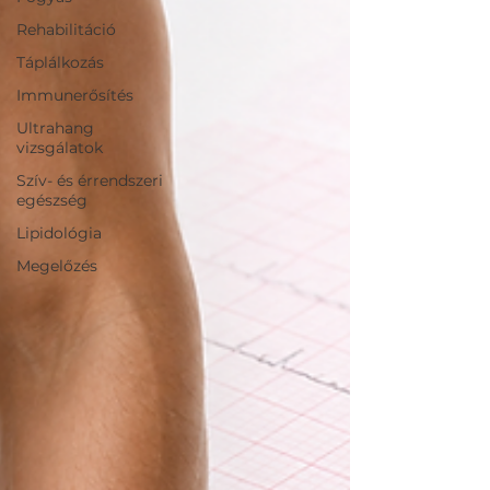
Rehabilitáció
Táplálkozás
Immunerősítés
Ultrahang
vizsgálatok
Szív- és érrendszeri
egészség
Lipidológia
Megelőzés