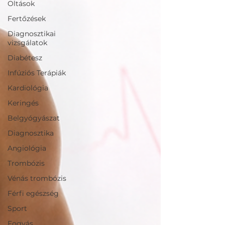
Oltások
Fertőzések
Diagnosztikai
vizsgálatok
Diabétesz
Infúziós Terápiák
Kardiológia
Keringés
Belgyógyászat
Diagnosztika
Angiológia
Trombózis
Vénás trombózis
Férfi egészség
Sport
Fogyás