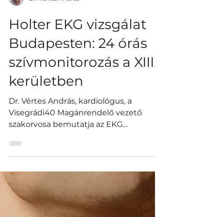
Dr. Vértes András
Holter EKG vizsgálat
Budapesten: 24 órás
szívmonitorozás a XIII.
kerületben
Dr. Vértes András, kardiológus, a
Visegrádi40 Magánrendelő vezető
szakorvosa bemutatja az EKG
vizsgálatok fajtáit.