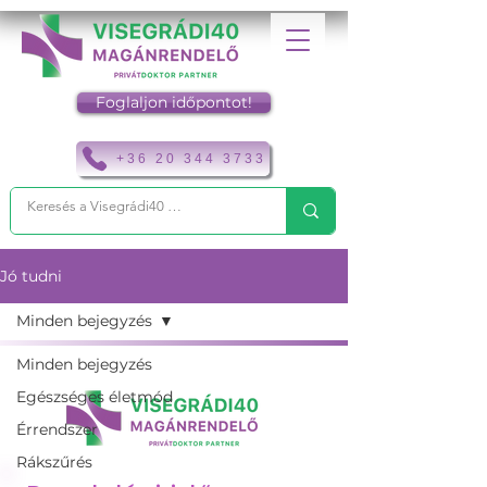
Foglaljon időpontot!
+36 20 344 3733
Jó tudni
Minden bejegyzés
Minden bejegyzés
Egészséges életmód
Érrendszer
Rákszűrés