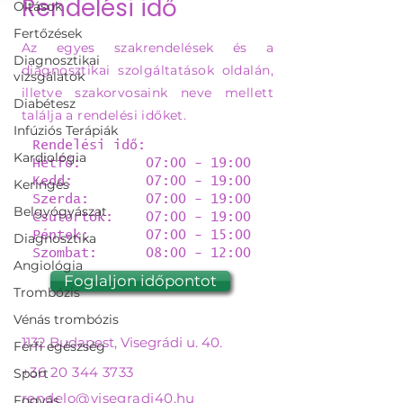
Rendelési idő
Oltások
Fertőzések
Az egyes szakrendelések és a
Diagnosztikai
diagnosztikai szolgáltatások oldalán,
vizsgálatok
illetve szakorvosaink neve mellett
Diabétesz
találja a rendelési időket.
Infúziós Terápiák
Rendelési idő:
Kardiológia
Hétfő: 07:00 - 19:00
Kedd: 07:00 - 19:00
Keringés
Szerda: 07:00 - 19:00
Belgyógyászat
Csütörtök: 07:00 - 19:00
Péntek: 07:00 - 15:00
Diagnosztika
Szombat: 08:00 - 12:00
Angiológia
Foglaljon időpontot
Trombózis
Vénás trombózis
1132 Budapest, Visegrádi u. 40.
Férfi egészség
+36 20 344 3733
Sport
rendelo@visegradi40.hu
Fogyás