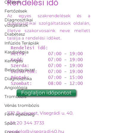
Rendelési idő
Oltások
Fertőzések
Az egyes szakrendelések és a
Diagnosztikai
diagnosztikai szolgáltatások oldalán,
vizsgálatok
illetve szakorvosaink neve mellett
Diabétesz
találja a rendelési időket.
Infúziós Terápiák
Rendelési idő:
Kardiológia
Hétfő: 07:00 - 19:00
Kedd: 07:00 - 19:00
Keringés
Szerda: 07:00 - 19:00
Belgyógyászat
Csütörtök: 07:00 - 19:00
Péntek: 07:00 - 15:00
Diagnosztika
Szombat: 08:00 - 12:00
Angiológia
Foglaljon időpontot
Trombózis
Vénás trombózis
1132 Budapest, Visegrádi u. 40.
Férfi egészség
+36 20 344 3733
Sport
rendelo@visegradi40.hu
Fogyás