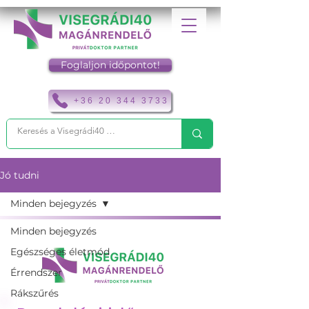
Foglaljon időpontot!
+36 20 344 3733
Jó tudni
Minden bejegyzés
Minden bejegyzés
Egészséges életmód
Érrendszer
Rákszűrés