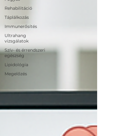
Rehabilitáció
Táplálkozás
Immunerősítés
Ultrahang
vizsgálatok
Szív- és érrendszeri
egészség
Lipidológia
Megelőzés