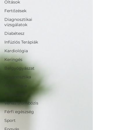
Oltások
Fertőzések
Diagnosztikai
vizsgálatok
Diabétesz
Infúziós Terápiák
Kardiológia
Keringés
Belgyógyászat
Diagnosztika
Angiológia
Trombózis
Vénás trombózis
Férfi egészség
Sport
Fogyás