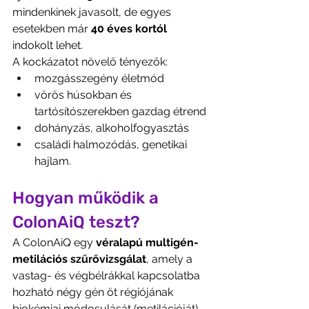
mindenkinek javasolt, de egyes 
esetekben már 
40 éves kortól
indokolt lehet.
A kockázatot növelő tényezők:
mozgásszegény életmód
vörös húsokban és 
tartósítószerekben gazdag étrend
dohányzás, alkoholfogyasztás
családi halmozódás, genetikai 
hajlam.
Hogyan működik a 
ColonAiQ teszt?
A ColonAiQ egy 
véralapú multigén-
metilációs szűrővizsgálat
, amely a 
vastag- és végbélrákkal kapcsolatba 
hozható négy gén öt régiójának 
biokémiai módosulását (metilációját) 