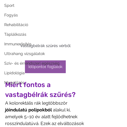
Sport
Fogyás
Rehabilitáció
Táplálkozás
Immunerősítés
Vastagbélrák szűrés vérből
Ultrahang vizsgálatok
Szív- és érrendszeri egészség
Időpontot foglalok
Lipidológia
Megelőzés
Miért fontos a 
vastagbélrák szűrés?
A kolorektális rák legtöbbször 
jóindulatú polipokból
 alakul ki, 
amelyek 5–10 év alatt fejlődhetnek 
rosszindulatúvá. Ezek az elváltozások 