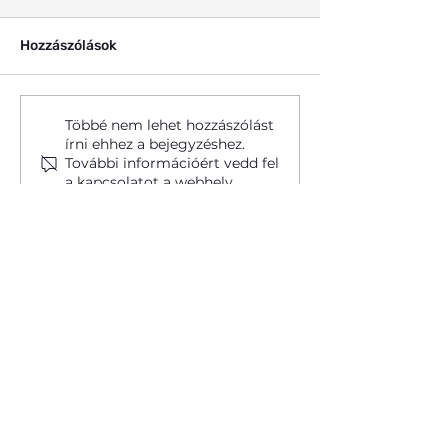
Hozzászólások
Többé nem lehet hozzászólást
írni ehhez a bejegyzéshez.
További információért vedd fel
a kapcsolatot a webhely
Előzzük meg együtt a vastag-
tulajdonosával.
és végbélrákot!
Rendelési idő