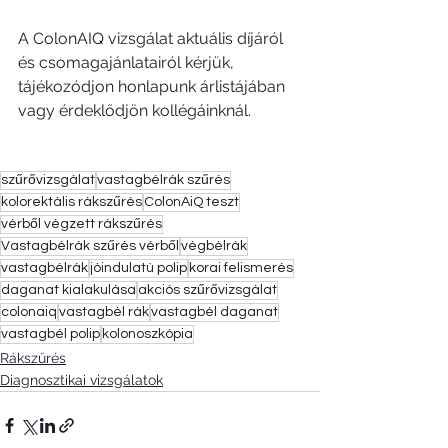
A ColonAIQ vizsgálat aktuális díjáról 
és csomagajánlatairól kérjük, 
tájékozódjon honlapunk árlistájában 
vagy érdeklődjön kollégáinknál.
szűrővizsgálat
vastagbélrák szűrés
kolorektális rákszűrés
ColonAiQ teszt
vérből végzett rákszűrés
Vastagbélrák szűrés vérből
végbélrák
vastagbélrák
jóindulatú polip
korai felismerés
daganat kialakulása
akciós szűrővizsgálat
colonaiq
vastagbél rák
vastagbél daganat
vastagbél polip
kolonoszkópia
Rákszűrés
Diagnosztikai vizsgálatok