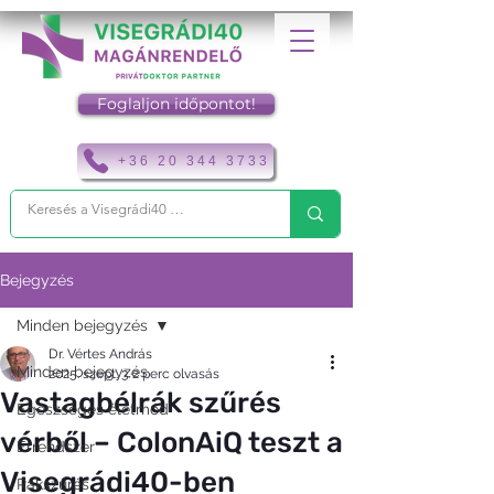
Foglaljon időpontot!
+36 20 344 3733
Bejegyzés
Minden bejegyzés
Dr. Vértes András
Minden bejegyzés
2025. szept. 3.
2 perc olvasás
Vastagbélrák szűrés
Egészséges életmód
vérből – ColonAiQ teszt a
Érrendszer
Visegrádi40-ben
Rákszűrés