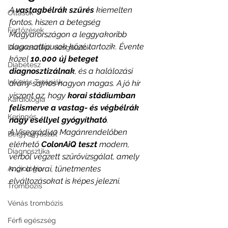
A 
vastagbélrák szűrés
 kiemelten 
Oltások
fontos, hiszen a betegség 
Fertőzések
Magyarországon a leggyakoribb 
daganattípusok közé tartozik. Évente 
Diagnosztikai vizsgálatok
közel 
10.000 új beteget 
Diabétesz
diagnosztizálnak
, és a halálozási 
Infúziós Terápiák
arány sajnos nagyon magas. A jó hír 
viszont az, hogy 
korai stádiumban 
Kardiológia
felismerve a vastag- és végbélrák 
Keringés
nagy eséllyel gyógyítható
.
A Visegrádi40 Magánrendelőben 
Belgyógyászat
elérhető 
ColonAiQ teszt
 modern, 
Diagnosztika
vérből végzett szűrővizsgálat, amely 
már a korai, tünetmentes 
Angiológia
elváltozásokat is képes jelezni.
Trombózis
Vénás trombózis
Férfi egészség