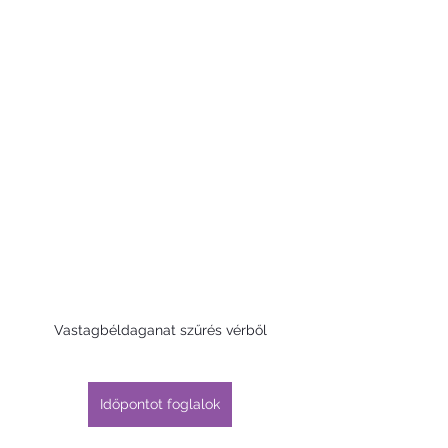
Vastagbéldaganat szűrés vérből
Időpontot foglalok