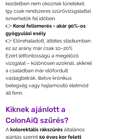
kezdetben nem okoznak tüneteket, 
így csak rendszeres szűrővizsgálattal 
ismerhetők fel időben.
👉 
Korai felismerés = akár 90%-os 
gyógyulási esély
👉 Előrehaladott, áttétes stádiumban 
ez az arány már csak 10–20%
Ezért létfontosságú a megelőző 
vizsgálat – különösen azoknál, akiknél 
a családban már előfordult 
vastagbélrák, illetve krónikus 
betegség vagy hajlamosító életmód 
áll fenn.
Kiknek ajánlott a 
ColonAiQ szűrés?
A 
kolorektális rákszűrés
 általános 
ajánlás szerint 
50 éves kor felett