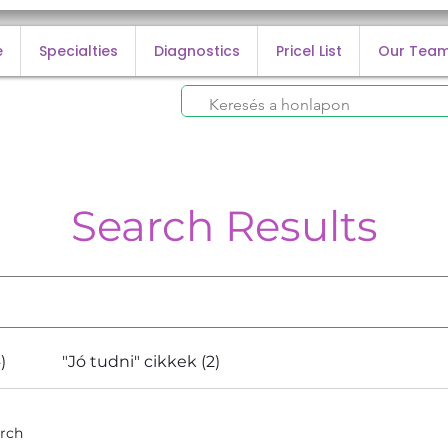
e
Specialties
Diagnostics
Pricel List
Our Tea
Search Results
)
"Jó tudni" cikkek (2)
arch