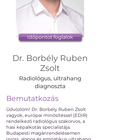
Időpontot foglalok
Dr. Borbély Ruben
Zsolt
Radiológus, ultrahang
diagnoszta
Bemutatkozás
Üdvözlöm! Dr. Borbély Ruben Zsolt
vagyok, európai minősítéssel (EDiR)
rendelkező radiológus szakorvos, a
hasi képalkotás specialistája.
Budapesti magánrendelésemen
gyors, alapos és empatikus ultrahang