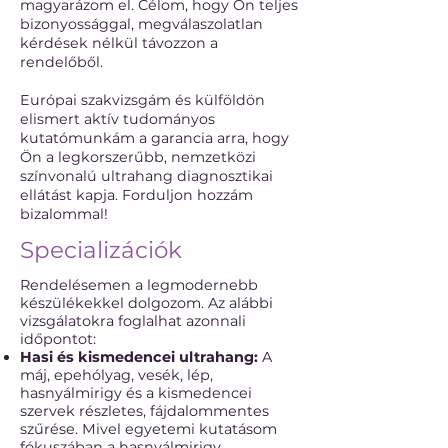
magyarázom el. Célom, hogy Ön teljes
bizonyossággal, megválaszolatlan
kérdések nélkül távozzon a
rendelőből.
Európai szakvizsgám és külföldön
elismert aktív tudományos
kutatómunkám a garancia arra, hogy
Ön a legkorszerűbb, nemzetközi
színvonalú ultrahang diagnosztikai
ellátást kapja. Forduljon hozzám
bizalommal!
Specializációk
Rendelésemen a legmodernebb
készülékekkel dolgozom. Az alábbi
vizsgálatokra foglalhat azonnali
időpontot:
Hasi és kismedencei ultrahang:
A
máj, epehólyag, vesék, lép,
hasnyálmirigy és a kismedencei
szervek részletes, fájdalommentes
szűrése. Mivel egyetemi kutatásom
fókuszában a hasnyálmirigy