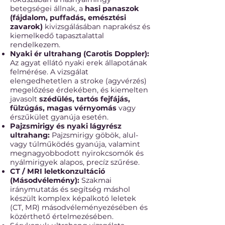
betegségei állnak, a
hasi panaszok
(fájdalom, puffadás, emésztési
zavarok)
kivizsgálásában naprakész és
kiemelkedő tapasztalattal
rendelkezem.
Nyaki ér ultrahang (Carotis Doppler):
Az agyat ellátó nyaki erek állapotának
felmérése. A vizsgálat
elengedhetetlen a stroke (agyvérzés)
megelőzése érdekében, és kiemelten
javasolt
szédülés, tartós fejfájás,
fülzúgás, magas vérnyomás
vagy
érszűkület gyanúja esetén.
Pajzsmirigy és nyaki lágyrész
ultrahang:
Pajzsmirigy göbök, alul-
vagy túlműködés gyanúja, valamint
megnagyobbodott nyirokcsomók és
nyálmirigyek alapos, precíz szűrése.
CT / MRI leletkonzultáció
(Másodvélemény):
Szakmai
iránymutatás és segítség máshol
készült komplex képalkotó leletek
(CT, MR) másodvéleményezésében és
közérthető értelmezésében.