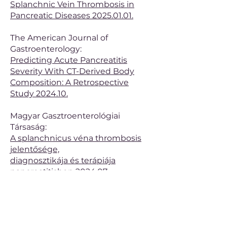
Splanchnic Vein Thrombosis in
Pancreatic Diseases 2025.01.01.
The American Journal of
Gastroenterology:
Predicting Acute Pancreatitis
Severity With CT-Derived Body
Composition: A Retrospective
Study 2024.10.
Magyar Gasztroenterológiai
Társaság:
A splanchnicus véna thrombosis
jelentősége,
diagnosztikája és terápiája
pancreatitisben
2024.07.
Időpontot foglalok