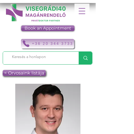
Book an Appointment
+36 20 344 3733
< Orvosaink listája