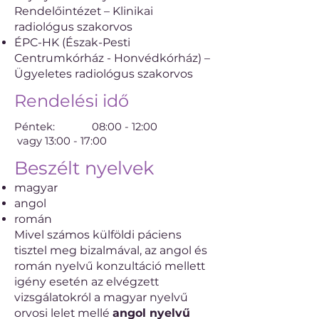
Rendelőintézet – Klinikai
radiológus szakorvos
ÉPC-HK (Észak-Pesti
Centrumkórház - Honvédkórház) –
Ügyeletes radiológus szakorvos
Rendelési idő
Péntek: 08:00 - 12:00
vagy 13:00 - 17:00
Beszélt nyelvek
magyar
angol
román
Mivel számos külföldi páciens
tisztel meg bizalmával, az angol és
román nyelvű konzultáció mellett
igény esetén az elvégzett
vizsgálatokról a magyar nyelvű
orvosi lelet mellé
angol nyelvű