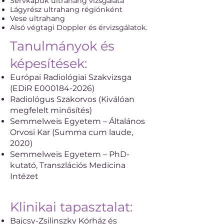
Sérvkapuk ultrahang vizsgálata
Lágyrész ultrahang régiónként
Vese ultrahang
Alsó végtagi Doppler és érvizsgálatok.
Tanulmányok és
képesítések:
Európai Radiológiai Szakvizsga
(EDiR E000184-2026)
Radiológus Szakorvos (Kiválóan
megfelelt minősítés)
Semmelweis Egyetem – Általános
Orvosi Kar (Summa cum laude,
2020)
Semmelweis Egyetem – PhD-
kutató, Transzlációs Medicina
Intézet
Klinikai tapasztalat:
Bajcsy-Zsilinszky Kórház és