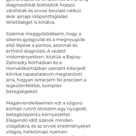
diagnosztikát biztosítok hosszú
várólisták és orvosi beutaló nélkül,
akár aznapi időpontfoglalási
lehetőséget is kínálva.
Szakmai meggyőződésem, hogy a
sikeres gyógyulás és a megnyugvás
első lépése a pontos, azonnali és
érthető diagnózis. A vezető
intézményekben, köztük a Bajcsy-
Zsilinszky Kórházban és a
Honvédkórházban szerzett kiterjedt
klinikai tapasztalatom megtanított
arra, hogyan ismerjem fel precízen a
legkülönfélébb, komplex
betegségeket.
Magánrendelésemen ezt a szigorú
kórházi rutint ötvözöm egy nyugodt,
betegközpontú környezettel.
Elegendő időt szánok minden
vizsgálatra, és az orvosi eredményeket
világos, hétköznapi nyelven