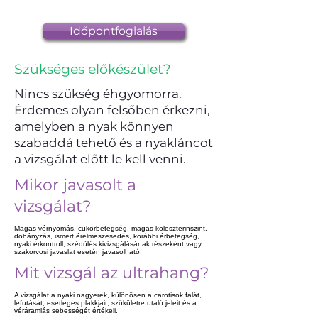
Időpontfoglalás
Szükséges előkészület?
Nincs szükség éhgyomorra.
Érdemes olyan felsőben érkezni,
amelyben a nyak könnyen
szabaddá tehető és a nyakláncot
a vizsgálat előtt le kell venni.
Mikor javasolt a
vizsgálat?
Magas vérnyomás, cukorbetegség, magas koleszterinszint,
dohányzás, ismert érelmeszesedés, korábbi érbetegség,
nyaki érkontroll, szédülés kivizsgálásának részeként vagy
szakorvosi javaslat esetén javasolható.
Mit vizsgál az ultrahang?
A vizsgálat a nyaki nagyerek, különösen a carotisok falát,
lefutását, esetleges plakkjait, szűkületre utaló jeleit és a
véráramlás sebességét értékeli.