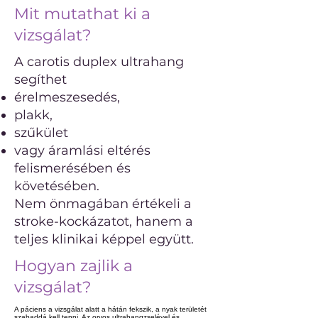
Mit mutathat ki a
vizsgálat?
A carotis duplex ultrahang
segíthet
érelmeszesedés,
plakk,
szűkület
vagy áramlási eltérés
felismerésében és
követésében.
Nem önmagában értékeli a
stroke-kockázatot, hanem a
teljes klinikai képpel együtt.
Hogyan zajlik a
vizsgálat?
A páciens a vizsgálat alatt a hátán fekszik, a nyak területét
szabaddá kell tenni. Az orvos ultrahangzselével és