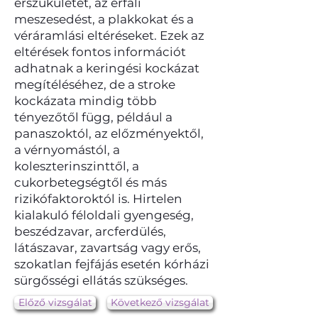
érszűkületet, az érfali
meszesedést, a plakkokat és a
véráramlási eltéréseket. Ezek az
eltérések fontos információt
adhatnak a keringési kockázat
megítéléséhez, de a stroke
kockázata mindig több
tényezőtől függ, például a
panaszoktól, az előzményektől,
a vérnyomástól, a
koleszterinszinttől, a
cukorbetegségtől és más
rizikófaktoroktól is. Hirtelen
kialakuló féloldali gyengeség,
beszédzavar, arcferdülés,
látászavar, zavartság vagy erős,
szokatlan fejfájás esetén kórházi
sürgősségi ellátás szükséges.
Előző vizsgálat
Következő vizsgálat