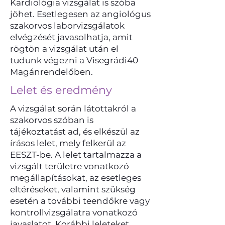
Kardiológia vizsgálat is szóba
jöhet. Esetlegesen az angiológus
szakorvos laborvizsgálatok
elvégzését javasolhatja, amit
rögtön a vizsgálat után el
tudunk végezni a Visegrádi40
Magánrendelőben.
Lelet és eredmény
A vizsgálat során látottakról a
szakorvos szóban is
tájékoztatást ad, és elkészül az
írásos lelet, mely felkerül az
EESZT-be. A lelet tartalmazza a
vizsgált területre vonatkozó
megállapításokat, az esetleges
eltéréseket, valamint szükség
esetén a további teendőkre vagy
kontrollvizsgálatra vonatkozó
javaslatot. Korábbi leleteket,