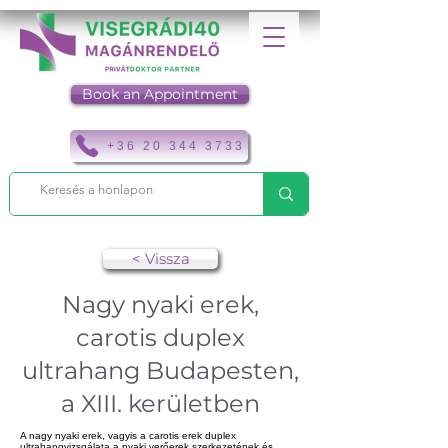
Book an Appointment
+36 20 344 3733
< Vissza
Nagy nyaki erek,
carotis duplex
ultrahang Budapesten,
a XIII. kerületben
A nagy nyaki erek, vagyis a carotis erek duplex
ultrahangvizsgálata a nyaki verőerek szerkezetének és