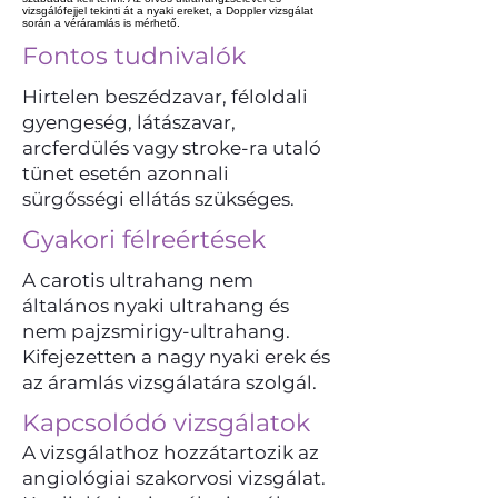
vizsgálófejjel tekinti át a nyaki ereket, a Doppler vizsgálat
során a véráramlás is mérhető.
Fontos tudnivalók
Hirtelen beszédzavar, féloldali
gyengeség, látászavar,
arcferdülés vagy stroke-ra utaló
tünet esetén azonnali
sürgősségi ellátás szükséges.
Gyakori félreértések
A carotis ultrahang nem
általános nyaki ultrahang és
nem pajzsmirigy-ultrahang.
Kifejezetten a nagy nyaki erek és
az áramlás vizsgálatára szolgál.
Kapcsolódó vizsgálatok
A vizsgálathoz hozzátartozik az
angiológiai szakorvosi vizsgálat.