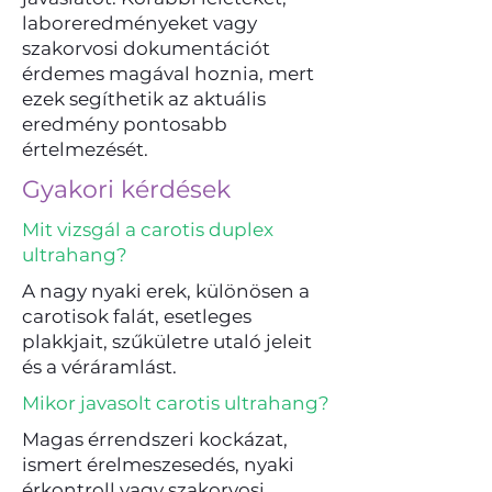
laboreredményeket vagy
szakorvosi dokumentációt
érdemes magával hoznia, mert
ezek segíthetik az aktuális
eredmény pontosabb
értelmezését.
Gyakori kérdések
Mit vizsgál a carotis duplex
ultrahang?
A nagy nyaki erek, különösen a
carotisok falát, esetleges
plakkjait, szűkületre utaló jeleit
és a véráramlást.
Mikor javasolt carotis ultrahang?
Magas érrendszeri kockázat,
ismert érelmeszesedés, nyaki
érkontroll vagy szakorvosi