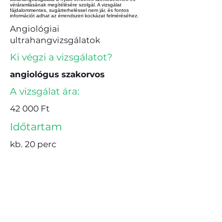
véráramlásának megítélésére szolgál. A vizsgálat
fájdalommentes, sugárterheléssel nem jár, és fontos
információt adhat az érrendszeri kockázat felméréséhez.
Angiológiai
ultrahangvizsgálatok
Ki végzi a vizsgálatot?
angiológus szakorvos
A vizsgálat ára:
42 000 Ft
Időtartam
kb. 20 perc