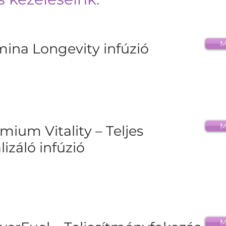
M
ina Longevity infúzió
M
mium Vitality – Teljes
alizáló infúzió
M