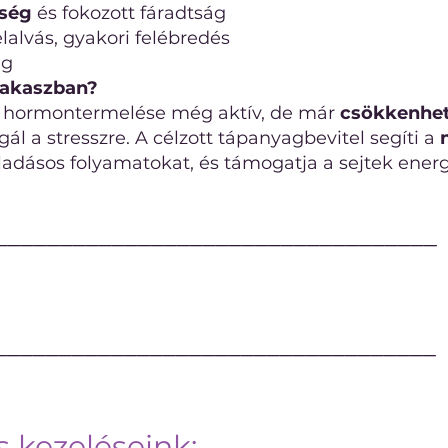
sség
és fokozott fáradtság
lalvás, gyakori felébredés
ág
zakaszban?
k hormontermelése még aktív, de már
csökkenhet
l a stresszre. A célzott tápanyagbevitel segíti a
lladásos folyamatokat, és támogatja a sejtek ener
──────────────────────────────────
──────────────────────────────────
s kezeléseink: