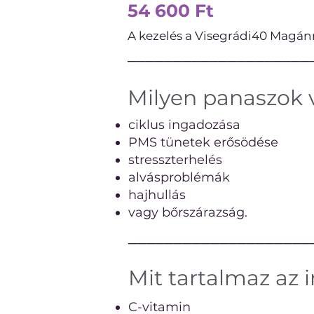
54 600 Ft
A kezelés a Visegrádi40 Magánr
────────────────────
Milyen panaszok 
ciklus ingadozása
PMS tünetek erősödése
stresszterhelés
alvásproblémák
hajhullás
vagy bőrszárazság.
────────────────────
Mit tartalmaz az i
C-vitamin