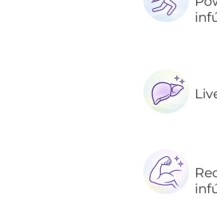
Pow
inf
Liv
Rec
inf