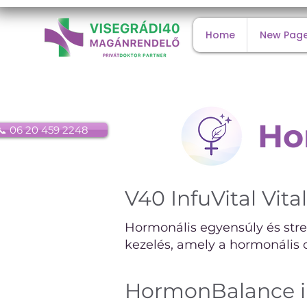
Home
New Pag
Ho
📞 06 20 459 2248
V40 InfuVital Vital
Hormonális egyensúly és stres
kezelés, amely a hormonális 
HormonBalance in