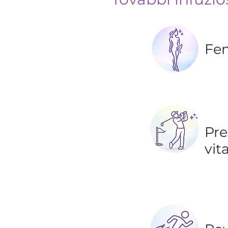
Fem
Pre
vit