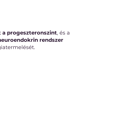
 a progeszteronszint
, és a
neuroendokrin rendszer
giatermelését.