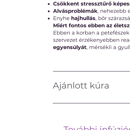
Csökkent stressztűrő képe
Alvásproblémák
, nehezebb e
Enyhe
hajhullás
, bőr szárazs
Miért fontos ebben az élets
Ebben a korban a petefésze
szervezet érzékenyebben reagá
egyensúlyát
, mérsékli a gyu
────────────────────
Ajánlott kúra
────────────────────
További infúzió