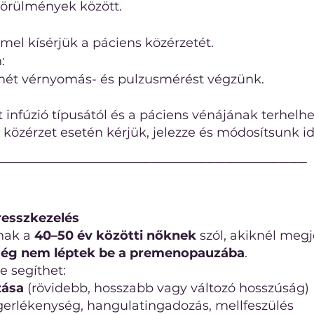
 körülmények között.
mmel kísérjük a páciens közérzetét.
:
smét vérnyomás- és pulzusmérést végzünk.
 infúzió típusától és a páciens vénájának terhelh
 közérzet esetén kérjük, jelezze és módosítsunk i
──────────────────────────────────
resszkezelés
knak a
40–50 év közötti nőknek
szól, akiknél megj
ég nem léptek be a premenopauzába
.
 segíthet:
zása
(rövidebb, hosszabb vagy változó hosszúság)
gerlékenység, hangulatingadozás, mellfeszülés