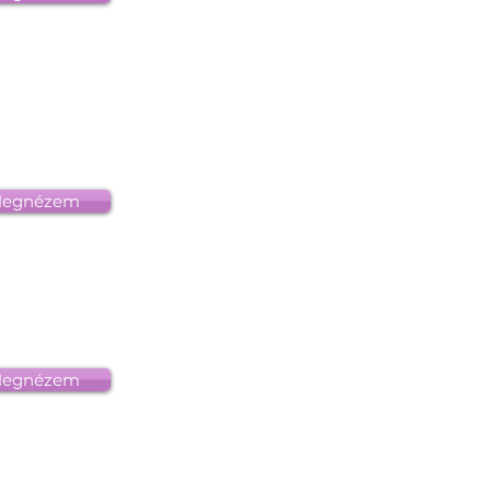
egnézem
egnézem