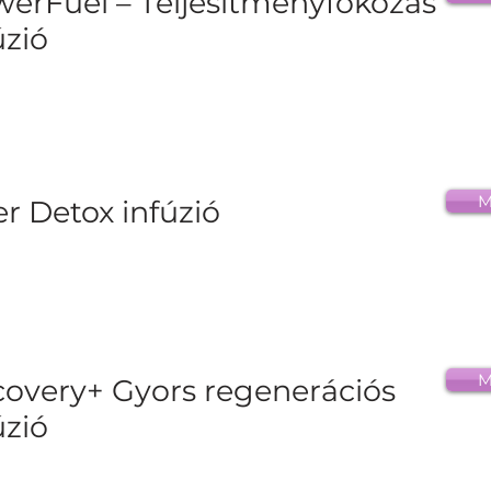
erFuel – Teljesítményfokozás
úzió
M
er Detox infúzió
M
overy+ Gyors regenerációs
úzió