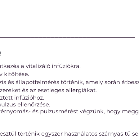
──────────────────────────────────
e
kezés a vitalizáló infúziókra.
 kitöltése.
is és állapotfelmérés történik, amely során átbesz
ereket és az esetleges allergiákat.
ztott infúzióhoz.
ulzus ellenőrzése.
vérnyomás- és pulzusmérést végzünk, hogy megg
sztül történik egyszer használatos szárnyas tű se