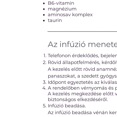
B6-vitamin
magnézium
aminosav komplex
taurin
────────────────────
Az infúzió menet
Telefonon érdeklődés, bejelent
Rövid állapotfelmérés, kérdőív
A kezelés előtt rövid anamnéz
panaszokat, a szedett gyógysz
Időpont egyeztetés az kiválas
A rendelőben vérnyomás és p
A kezelés megkezdése előtt 
biztonságos elkezdéséről.
Infúzió beadása.
Az infúzió beadása vénán kere