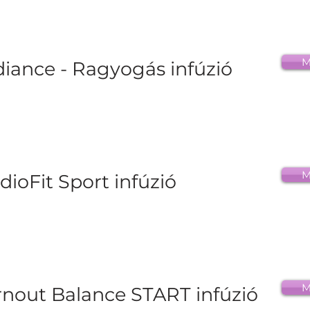
M
iance - Ragyogás infúzió
M
dioFit Sport infúzió
M
nout Balance START infúzió