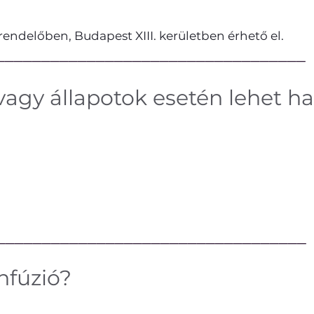
endelőben, Budapest XIII. kerületben érhető el.
──────────────────────────────────
vagy állapotok esetén lehet h
──────────────────────────────────
nfúzió?