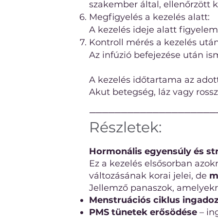
szakember által, ellenőrzött
Megfigyelés a kezelés alatt:
A kezelés ideje alatt figyele
Kontroll mérés a kezelés után
Az infúzió befejezése után i
A kezelés időtartama az adott
Akut betegség, láz vagy rossz
────────────────────
Részletek:
Hormonális egyensúly és st
Ez a kezelés elsősorban azo
változásának korai jelei, de
m
Jellemző panaszok, amelyekre
Menstruációs ciklus ingado
PMS tünetek erősödése
– in