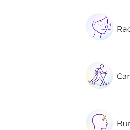
Rad
Car
Bur