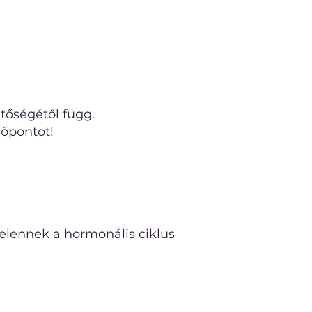
etőségétől függ.
dőpontot!
elennek a hormonális ciklus