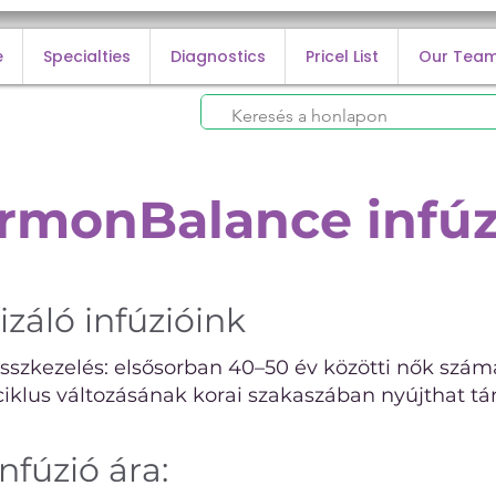
e
Specialties
Diagnostics
Pricel List
Our Tea
rmonBalance infúz
izáló infúzióink
szkezelés: elsősorban 40–50 év közötti nők számár
ciklus változásának korai szakaszában nyújthat t
fúzió ára: