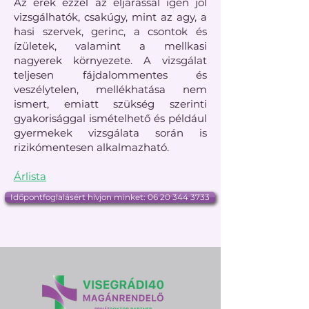
Az erek ezzel az eljárással igen jól
vizsgálhatók, csakúgy, mint az agy, a
hasi szervek, gerinc, a csontok és
ízületek, valamint a mellkasi
nagyerek környezete. A vizsgálat
teljesen fájdalommentes és
veszélytelen, mellékhatása nem
ismert, emiatt szükség szerinti
gyakorisággal ismételhető és például
gyermekek vizsgálata során is
rizikómentesen alkalmazható.
Árlista
Időpontfoglalásért hívjon minket: 06 20 344 3733