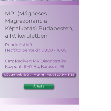
MRI (Mágneses
Magrezonancia
Képalkotás) Budapesten,
a IV. kerületben
Rendelési idő:
Hétfőtől péntekig 08:00 - 18:00
Cím: RadiVert MR Diagnosztikai
Központ, 1047 Bp, Baross u. 99.
Időpontfoglalásért hívjon minket: 06 20 344 3733
Árlista