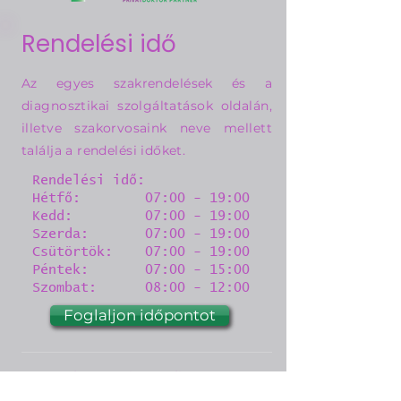
Rendelési idő
Az egyes szakrendelések és a
diagnosztikai szolgáltatások oldalán,
illetve szakorvosaink neve mellett
találja a rendelési időket.
Rendelési idő:
Hétfő: 07:00 - 19:00
Kedd: 07:00 - 19:00
Szerda: 07:00 - 19:00
Csütörtök: 07:00 - 19:00
Péntek: 07:00 - 15:00
Szombat: 08:00 - 12:00
Foglaljon időpontot
1132 Budapest, Visegrádi u. 40.