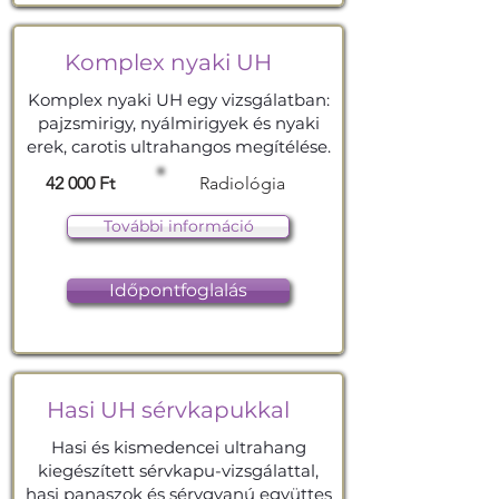
Komplex nyaki UH
Komplex nyaki UH egy vizsgálatban:
pajzsmirigy, nyálmirigyek és nyaki
erek, carotis ultrahangos megítélése.
42 000 Ft
Radiológia
További információ
Időpontfoglalás
Hasi UH sérvkapukkal
Hasi és kismedencei ultrahang
kiegészített sérvkapu-vizsgálattal,
hasi panaszok és sérvgyanú együttes