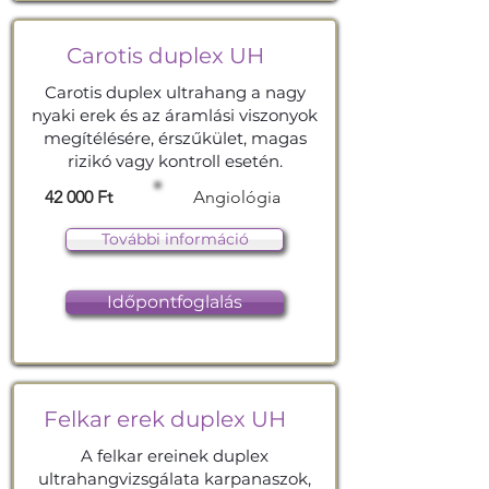
Carotis duplex UH
Carotis duplex ultrahang a nagy
nyaki erek és az áramlási viszonyok
megítélésére, érszűkület, magas
rizikó vagy kontroll esetén.
42 000 Ft
Angiológia
További információ
Időpontfoglalás
Felkar erek duplex UH
A felkar ereinek duplex
ultrahangvizsgálata karpanaszok,