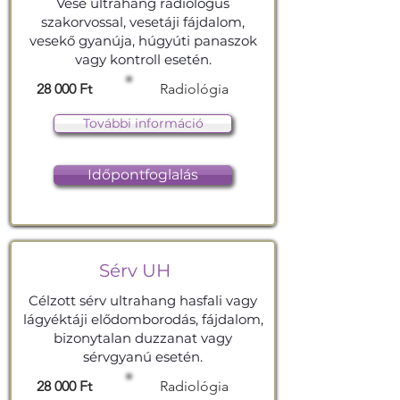
Vese ultrahang radiológus
szakorvossal, vesetáji fájdalom,
vesekő gyanúja, húgyúti panaszok
vagy kontroll esetén.
28 000 Ft
Radiológia
További információ
Időpontfoglalás
Sérv UH
Célzott sérv ultrahang hasfali vagy
lágyéktáji elődomborodás, fájdalom,
bizonytalan duzzanat vagy
sérvgyanú esetén.
28 000 Ft
Radiológia