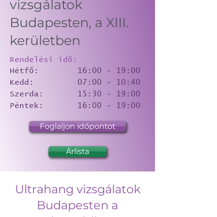
vizsgálatok
Budapesten, a XIII.
kerületben
Rendelési idő:
Hétfő: 16:00 - 19:00
Kedd: 07:00 - 10:40
Szerda: 15:30 - 19:00
Péntek: 16:00 - 19:00
Foglaljon időpontot
Árlista
Ultrahang vizsgálatok
Budapesten a