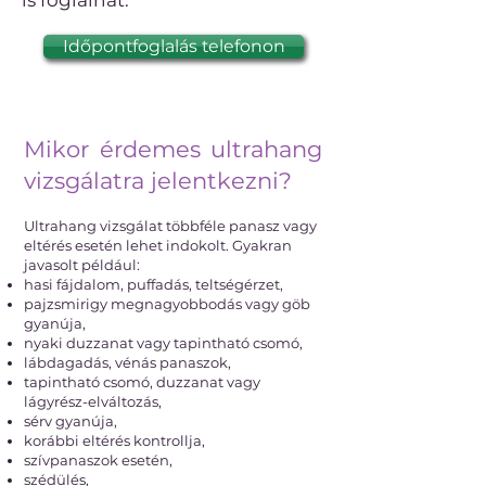
is foglalhat.
Időpontfoglalás telefonon
Mikor érdemes ultrahang
vizsgálatra jelentkezni?
Ultrahang vizsgálat többféle panasz vagy
eltérés esetén lehet indokolt. Gyakran
javasolt például:
hasi fájdalom, puffadás, teltségérzet,
pajzsmirigy megnagyobbodás vagy göb
gyanúja,
nyaki duzzanat vagy tapintható csomó,
lábdagadás, vénás panaszok,
tapintható csomó, duzzanat vagy
lágyrész-elváltozás,
sérv gyanúja,
korábbi eltérés kontrollja,
szívpanaszok esetén,
szédülés,