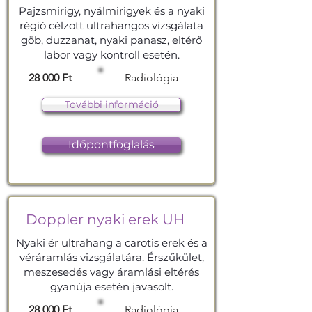
Pajzsmirigy, nyálmirigyek és a nyaki
régió célzott ultrahangos vizsgálata
göb, duzzanat, nyaki panasz, eltérő
labor vagy kontroll esetén.
28 000 Ft
Radiológia
További információ
Időpontfoglalás
Doppler nyaki erek UH
Nyaki ér ultrahang a carotis erek és a
véráramlás vizsgálatára. Érszűkület,
meszesedés vagy áramlási eltérés
gyanúja esetén javasolt.
28 000 Ft
Radiológia