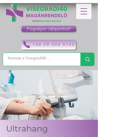
Foglaljon időpontot!
+36 20 344 3733
Ultrahang