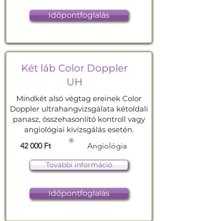
Időpontfoglalás
Két láb Color Doppler
UH
Mindkét alsó végtag ereinek Color
Doppler ultrahangvizsgálata kétoldali
panasz, összehasonlító kontroll vagy
angiológiai kivizsgálás esetén.
42 000 Ft
Angiológia
További információ
Időpontfoglalás