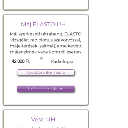
Máj ELASTO UH
Máj szerkezeti ultrahang, ELASTO
vizsgálat radiológus szakorvossal,
májeltérések, zsírmáj, emelkedett
májenzimek vagy kontroll esetén.
42 000 Ft
Radiológia
További információ
Időpontfoglalás
Vese UH