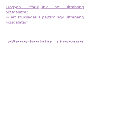
Hogyan készüljünk az ultrahang
vizsgálatra?
Miért szükséges a pajzsmirigy ultrahang
vizsgálata?
​Időpontfoglalás ultrahang
vizsgálatra
Ha ultrahang vizsgálatra szeretne
időpontot foglalni Budapesten, forduljon
hozzánk bizalommal!
Rendelőnk Budapest XIII. kerületében,
Újlipótvárosban, jól megközelíthető
helyen, a Lehel téri metrómegálló, a
Westend és Nyugati pályaudvar
közelében várja pácienseit.
​Az utcán a parkolás munkanapokon 8:30-
22:00 között fizetős.
Tömegközlekedéssel:
M3-as metróval: A Lehel téri megállótól
nagyjából 5-6 perc alatt lehet elsétálni a