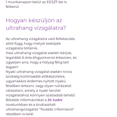
1 munkanapon belül az EESZT-be is
felkerül.
Hogyan készüljön az
ultrahang vizsgálatra?
Az ultrahang vizsgálatra való felkészülés
attól függ, hogy melyik testtájék
vizsgálata történik.
Hasi ultrahang vizsgálat esetén kérjük,
legalább 6 órás éhgyomorral érkezzen, és
ügyeljen arra, hogy a hólyag félig telt
legyen!
Nyaki ultrahang vizsgálat esetén nincs
szükség különösebb előkészületre,
ugyanakkor érdemes nyitott nyakú
felsőben érkezni, vagy olyan ruházatot
választani, amely a nyaki terület
vizsgálatához könnyen szabaddá tehető.
Bővebb információkat a
Jó tudni
rovatunkban és a kiválasztott
ultrahangvizsgálat "További információ"
részében is talál: