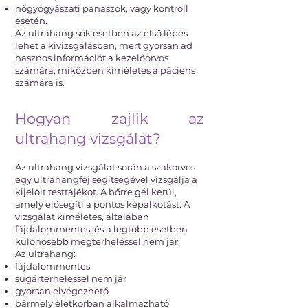
nőgyógyászati panaszok, vagy kontroll
esetén.
Az ultrahang sok esetben az első lépés
lehet a kivizsgálásban, mert gyorsan ad
hasznos információt a kezelőorvos
számára, miközben kíméletes a páciens
számára is.
Hogyan zajlik az
ultrahang vizsgálat?
Az ultrahang vizsgálat során a szakorvos
egy ultrahangfej segítségével vizsgálja a
kijelölt testtájékot. A bőrre gél kerül,
amely elősegíti a pontos képalkotást. A
vizsgálat kíméletes, általában
fájdalommentes, és a legtöbb esetben
különösebb megterheléssel nem jár.
Az ultrahang:
fájdalommentes
sugárterheléssel nem jár
gyorsan elvégezhető
bármely életkorban alkalmazható