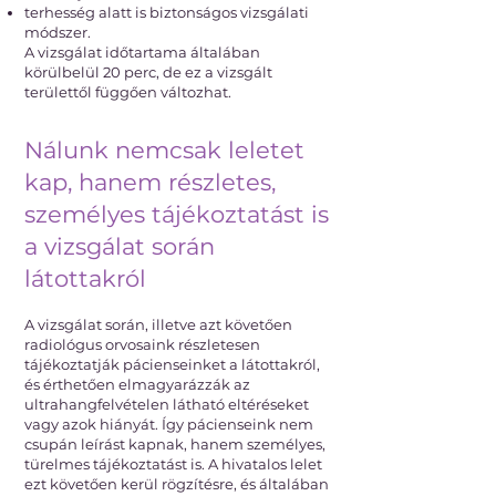
terhesség alatt is biztonságos vizsgálati
módszer.
A vizsgálat időtartama általában
körülbelül 20 perc, de ez a vizsgált
területtől függően változhat.
Nálunk nemcsak leletet
kap, hanem részletes,
személyes tájékoztatást is
a vizsgálat során
látottakról
A vizsgálat során, illetve azt követően
radiológus orvosaink részletesen
tájékoztatják pácienseinket a látottakról,
és érthetően elmagyarázzák az
ultrahangfelvételen látható eltéréseket
vagy azok hiányát. Így pácienseink nem
csupán leírást kapnak, hanem személyes,
türelmes tájékoztatást is. A hivatalos lelet
ezt követően kerül rögzítésre, és általában