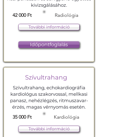
kivizsgálásához.
42 000 Ft
Radiológia
További információ
Időpontfoglalás
Szívultrahang
Szívultrahang, echokardiográfia
kardiológus szakorvossal, mellkasi
panasz, nehézlégzés, ritmuszavar-
érzés, magas vérnyomás esetén.
35 000 Ft
Kardiológia
További információ