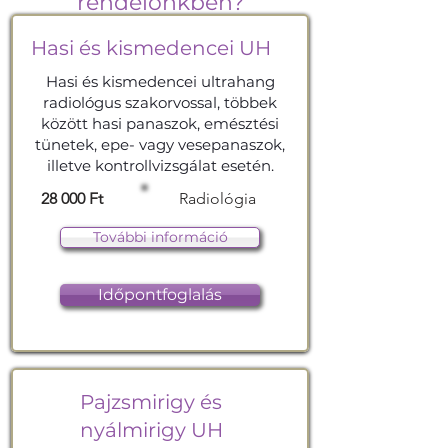
rendelőnkben?
Hasi és kismedencei UH
Hasi és kismedencei ultrahang
radiológus szakorvossal, többek
között hasi panaszok, emésztési
tünetek, epe- vagy vesepanaszok,
illetve kontrollvizsgálat esetén.
28 000 Ft
Radiológia
További információ
Időpontfoglalás
Pajzsmirigy és
nyálmirigy UH