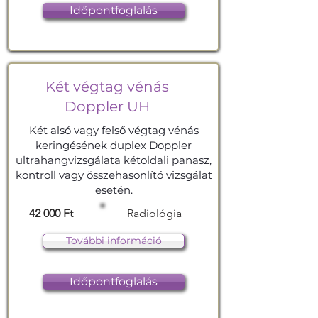
Időpontfoglalás
Két végtag vénás
Doppler UH
Két alsó vagy felső végtag vénás
keringésének duplex Doppler
ultrahangvizsgálata kétoldali panasz,
kontroll vagy összehasonlító vizsgálat
esetén.
42 000 Ft
Radiológia
További információ
Időpontfoglalás