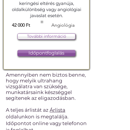
keringési eltérés gyanúja,
oldalkülönbség vagy angiológiai
javaslat esetén.
42 000 Ft
Angiológia
További információ
Időpontfoglalás
​Amennyiben nem biztos benne,
hogy melyik ultrahang
vizsgálatra van szüksége,
munkatársaink készséggel
segítenek az eligazodásban.
A teljes árlistát az
Árlista
oldalunkon is megtalálja.
Időpontot online vagy telefonon