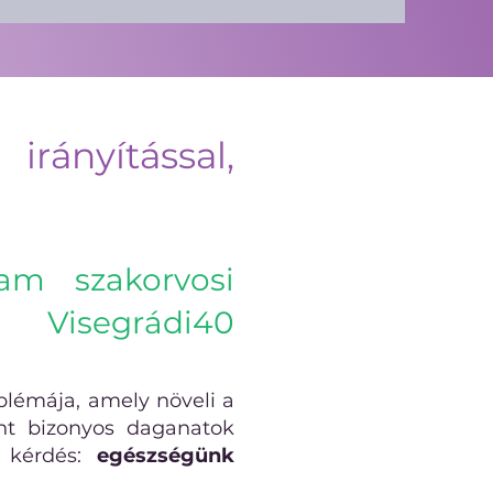
rányítással,
ram szakorvosi
a Visegrádi40
blémája, amely növeli a
int bizonyos daganatok
i kérdés:
egészségünk