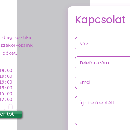
Kapcsolat
 diagnosztikai
e szakorvosaink
 időket.
9:00
9:00
9:00
19:00
5:00
2:00
pontot