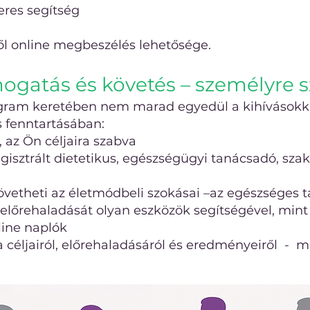
res segítség
ől online megbeszélés lehetősége.
ogatás és követés – személyre 
gram keretében nem marad egyedül a kihívásokka
s fenntartásában:
, az Ön céljaira szabva
gisztrált dietetikus, egészségügyi tanácsadó, sz
vetheti az életmódbeli szokásai –az egészséges t
 előrehaladását olyan eszközök segítségével, mint
line naplók
a céljairól, előrehaladásáról és eredményeiről - 