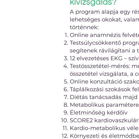
kivizsgálás?
A program alapja egy rész
lehetséges okokat, valam
történnek:
Online anamnézis felvét
Testsúlycsökkentő progr
segítenek rávilágítani a t
12 elvezetéses EKG – szí
Testösszetétel-mérés: met
összetétel vizsgálata, a 
Online konzultáció szako
Táplálkozási szokások f
Diétás tanácsadás majd o
Metabolikus paraméterek
Életminőség kérdőív
SCORE2 kardiovaszkulári
Kardio-metabolikus vél
Környezeti és életmódbel