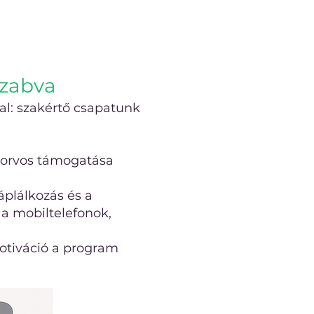
szabva
l: szakértő csapatunk
akorvos támogatása
áplálkozás és a
 a mobiltelefonok,
motiváció a program