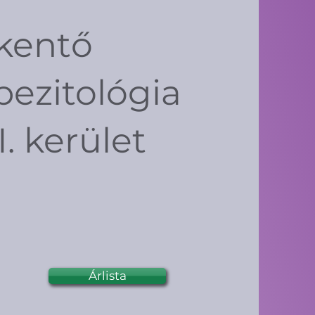
kkentő
ezitológia
. kerület
Árlista