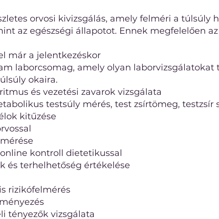
letes orvosi kivizsgálás, amely felméri a túlsúly 
int az egészségi állapotot. Ennek megfelelően az 
el már a jelentkezéskor
am laborcsomag, amely olyan laborvizsgálatokat 
úlsúly okaira.​
vritmus és vezetési zavarok vizsgálata
abolikus testsúly mérés, test zsírtömeg, testzsír 
célok kitűzése
rvossal​
elmérése
nline kontroll dietetikussal
 és terhelhetőség értékelése
s rizikófelmérés
eményezés
i tényezők vizsgálata