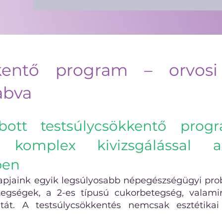
kentő program – orvosi i
abva
bott testsúlycsökkentő prog
s komplex kivizsgálással 
ben
 napjaink egyik legsúlyosabb népegészségügyi pro
etegségek, a 2-es típusú cukorbetegség, valam
atát. A testsúlycsökkentés nemcsak esztétika