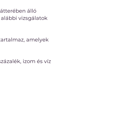
hátterében álló
alábbi vizsgálatok
tartalmaz, amelyek
százalék, izom és víz