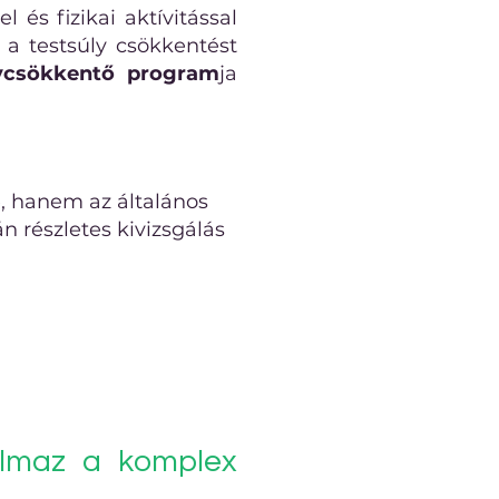
 és fizikai aktívitással
 a testsúly csökkentést
lycsökkentő program
ja
, hanem az általános
 részletes kivizsgálás
almaz a komplex