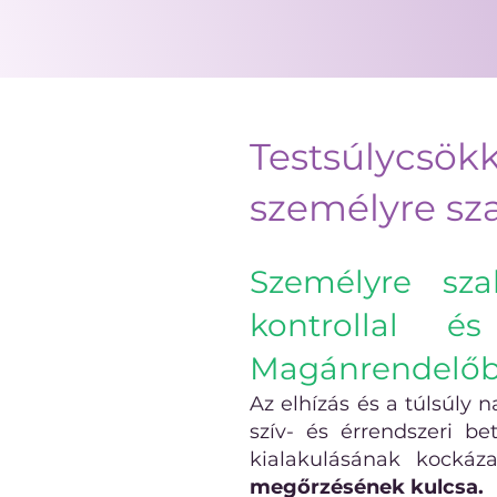
Testsúlycsök
személyre sz
Személyre sza
kontrollal é
Magánrendelő
Az elhízás és a túlsúly
szív- és érrendszeri b
kialakulásának kockáz
megőrzésének kulcsa.