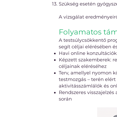
Szükség esetén gyógysze
A vizsgálat eredményeir
Folyamatos tám
A testsúlycsökkentő pro
segít céljai elérésében é
Havi online konzultációk
Képzett szakemberek: re
céljainak eléréséhez
Terv, amellyel nyomon kö
testmozgás – terén elért
aktivitásszámlálók és on
Rendszeres visszajelzés 
során