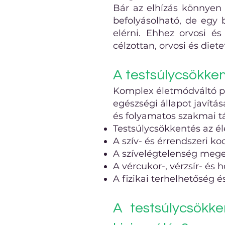
Bár az elhízás könnyen f
befolyásolható, de egy 
elérni. Ehhez orvosi és
célzottan, orvosi és diet
A testsúlycsökke
Komplex életmódváltó p
egészségi állapot javítá
és folyamatos szakmai tá
Testsúlycsökkentés az é
A szív- és érrendszeri k
A szívelégtelenség meg
A vércukor-, vérzsír- és
A fizikai terhelhetőség é
A testsúlycsökk