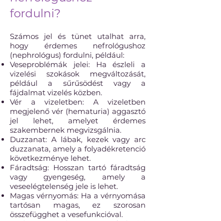
fordulni?
Számos jel és tünet utalhat arra,
hogy érdemes nefrológushoz
(nephrológus) fordulni, például:
Veseproblémák jelei: Ha észleli a
vizelési szokások megváltozását,
például a sűrűsödést vagy a
fájdalmat vizelés közben.
Vér a vizeletben: A vizeletben
megjelenő vér (hematuria) aggasztó
jel lehet, amelyet érdemes
szakembernek megvizsgálnia.
Duzzanat: A lábak, kezek vagy arc
duzzanata, amely a folyadékretenció
következménye lehet.
Fáradtság: Hosszan tartó fáradtság
vagy gyengeség, amely a
veseelégtelenség jele is lehet.
Magas vérnyomás: Ha a vérnyomása
tartósan magas, ez szorosan
összefügghet a vesefunkcióval.