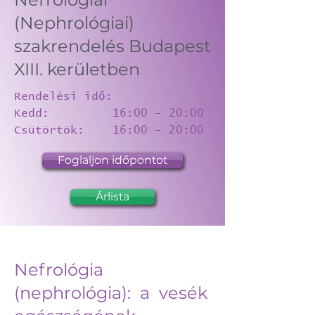
(Nephrológiai)
szakrendelés Budapest
XIII. kerületben
Rendelési idő:
Kedd:
16:00 - 20:00
Csütörtök: 16:00 - 20:00
Foglaljon időpontot
Árlista
Nefrológia
(nephrológia): a vesék