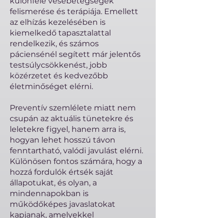
különféle vesebetegségek
felismerése és terápiája. Emellett
az elhízás kezelésében is
kiemelkedő tapasztalattal
rendelkezik, és számos
páciensénél segített már jelentős
testsúlycsökkenést, jobb
közérzetet és kedvezőbb
életminőséget elérni.
Preventív szemlélete miatt nem
csupán az aktuális tünetekre és
leletekre figyel, hanem arra is,
hogyan lehet hosszú távon
fenntartható, valódi javulást elérni.
Különösen fontos számára, hogy a
hozzá fordulók értsék saját
állapotukat, és olyan, a
mindennapokban is
működőképes javaslatokat
kapjanak, amelyekkel