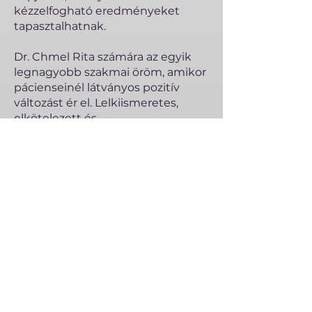
kézzelfogható eredményeket
tapasztalhatnak.
Dr. Chmel Rita számára az egyik
legnagyobb szakmai öröm, amikor
pácienseinél látványos pozitív
változást ér el. Lelkiismeretes,
elkötelezett és
megoldásközpontú
hozzáállásának köszönhetően
sokan fordulnak hozzá bizalommal.
Összetett belgyógyászati,
diabetológiai vagy nefrológiai
panaszokkal is bizalommal
fordulhat Dr. Chmel Ritához.
Időpontfoglalás Dr. Chmel Ritához
Árlista