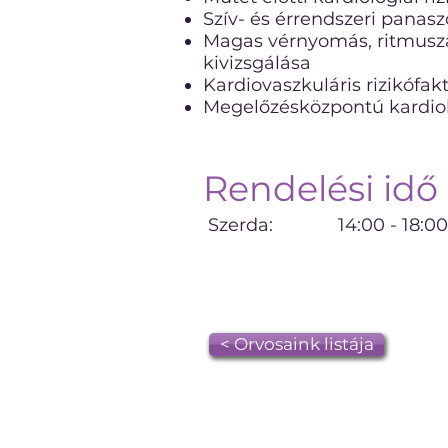
Szív- és érrendszeri panasz
Magas vérnyomás, ritmusza
kivizsgálása
Kardiovaszkuláris rizikófak
Megelőzésközpontú kardiol
Rendelési idő
Szerda: 14:00 - 18:0
< Orvosaink listája