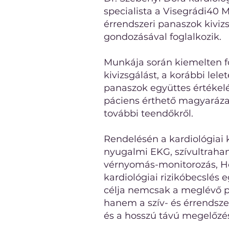
specialista a Visegrádi40 
érrendszeri panaszok kivizs
gondozásával foglalkozik.
Munkája során kiemelten fo
kivizsgálást, a korábbi lelet
panaszok együttes értékelé
páciens érthető magyarázat
további teendőkről.
Rendelésén a kardiológiai 
nyugalmi EKG, szívultrahan
vérnyomás-monitorozás, Hol
kardiológiai rizikóbecslés e
célja nemcsak a meglévő p
hanem a szív- és érrendsze
és a hosszú távú megelőzé