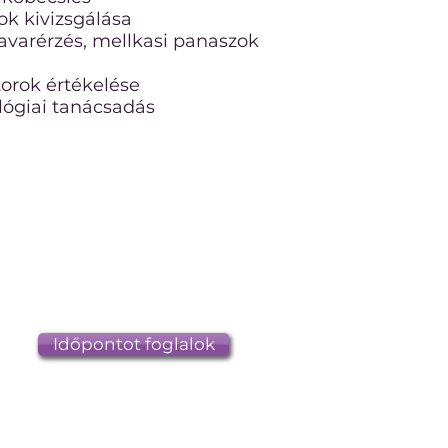
ok kivizsgálása
varérzés, mellkasi panaszok
torok értékelése
ógiai tanácsadás
0
Időpontot foglalok