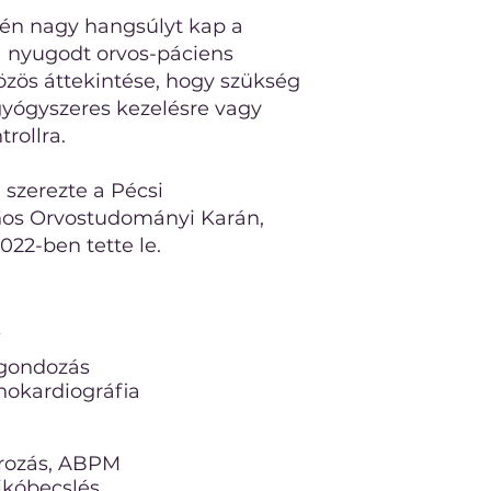
sén nagy hangsúlyt kap a
 a nyugodt orvos-páciens
zös áttekintése, hogy szükség
 gyógyszeres kezelésre vagy
rollra.
 szerezte a Pécsi
os Orvostudományi Karán,
022-ben tette le.
k
s gondozás
chokardiográfia
rozás, ABPM
zikóbecslés