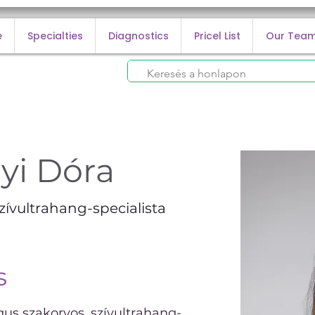
e
Specialties
Diagnostics
Pricel List
Our Tea
yi Dóra
zívultrahang-specialista
s
gus szakorvos, szívultrahang-