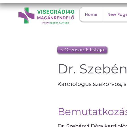
Home
New Pag
< Orvosaink listája
Dr. Szebén
Kardiológus szakorvos, s
Bemutatkozá
Dr. Szebényi Dóra kardioló