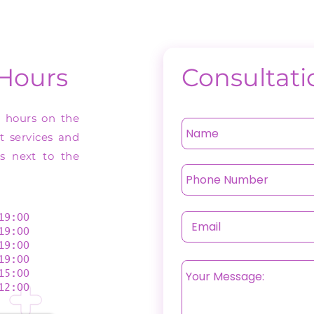
 Hours
Consultati
n hours on the
st services and
as next to the
9:00
9:00
9:00
19:00
5:00
2:00