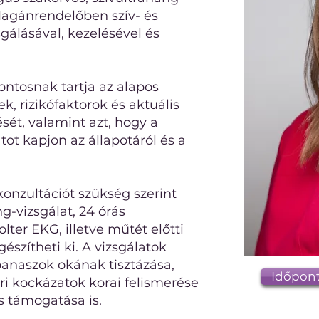
Magánrendelőben szív- és
gálásával, kezelésével és
ntosnak tartja az alapos
ek, rizikófaktorok és aktuális
sét, valamint azt, hogy a
ot kapjon az állapotáról és a
konzultációt szükség szerint
g-vizsgálat, 24 órás
ter EKG, illetve műtét előtti
gészítheti ki. A vizsgálatok
anaszok okának tisztázása,
Időpont
ri kockázatok korai felismerése
s támogatása is.