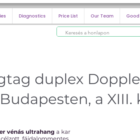
ies
Diagnostics
Price List
Our Team
Good
gtag duplex Dopple
Budapesten, a XIII.
er vénás ultrahang
a kar
célzott, fájdalommentes,