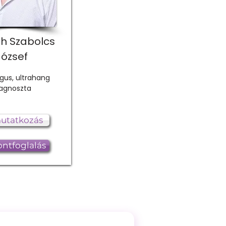
th Szabolcs
József
gus, ultrahang
iagnoszta
utatkozás
ntfoglalás