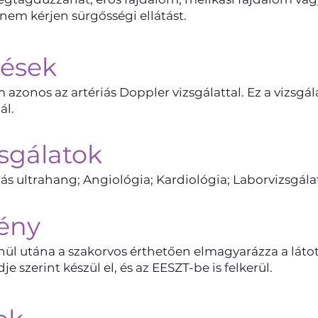
em kérjen sürgősségi ellátást.
tések
zonos az artériás Doppler vizsgálattal. Ez a vizsgál
ál.
sgálatok
s ultrahang; Angiológia; Kardiológia; Laborvizsgála
ény
nül utána a szakorvos érthetően elmagyarázza a látott
e szerint készül el, és az EESZT-be is felkerül.