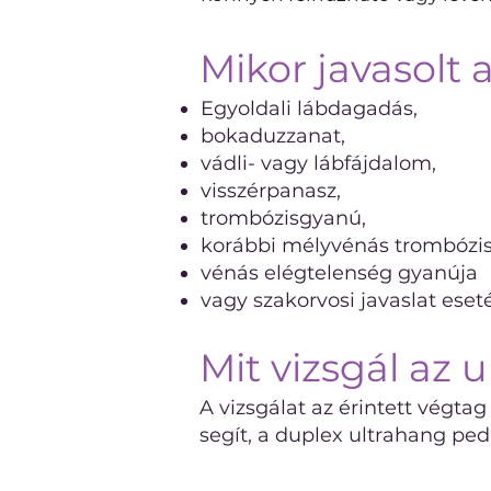
Mikor javasolt 
Egyoldali lábdagadás,
bokaduzzanat,
vádli- vagy lábfájdalom,
visszérpanasz,
trombózisgyanú,
korábbi mélyvénás trombózis 
vénás elégtelenség gyanúja
vagy szakorvosi javaslat eset
Mit vizsgál az 
A vizsgálat az érintett végta
segít, a duplex ultrahang ped