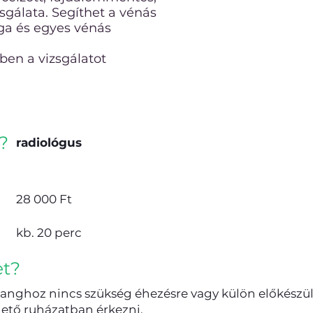
sgálata. Segíthet a vénás
ga és egyes vénás
en a vizsgálatot
?
radiológus
28 000 Ft
kb. 20 perc
et?
hanghoz nincs szükség éhezésre vagy külön előkészü
ető ruházatban érkezni.