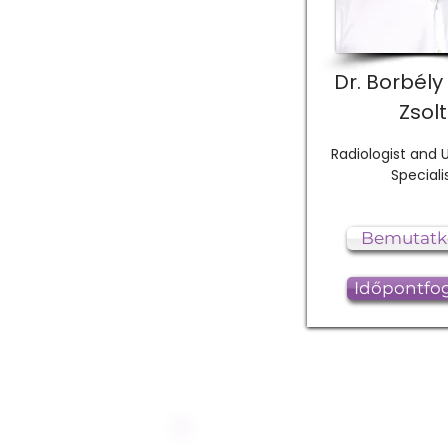
Dr. Borbél
Zsolt
Radiologist and 
Speciali
Bemutatk
Időpontfog