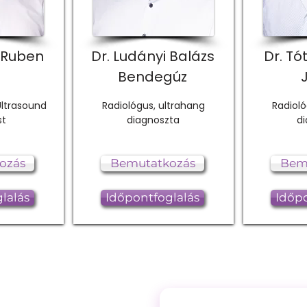
y Ruben
Dr. Ludányi Balázs
Dr. Tó
Bendegúz
Ultrasound
Radiológus, ultrahang
Radioló
st
diagnoszta
d
ozás
Bemutatkozás
Bem
lalás
Időpontfoglalás
Időpo