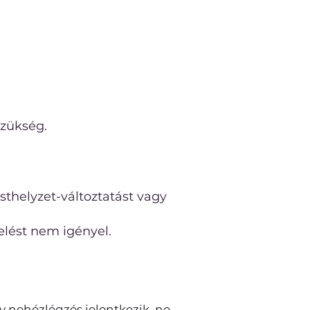
szükség.
esthelyzet-változtatást vagy
helést nem igényel.
y nehézlégzés jelentkezik, ne