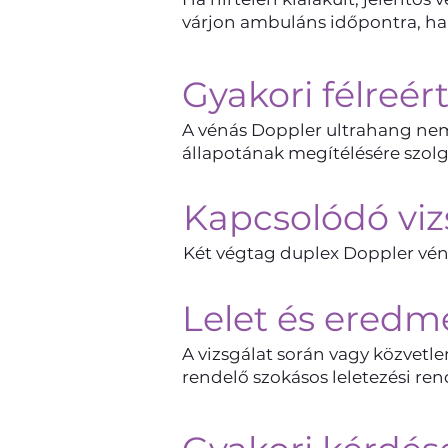
várjon ambuláns időpontra, han
Gyakori félreér
A vénás Doppler ultrahang nem a
állapotának megítélésére szolg
Kapcsolódó viz
Két végtag duplex Doppler véná
Lelet és eredm
A vizsgálat során vagy közvetle
rendelő szokásos leletezési rendj