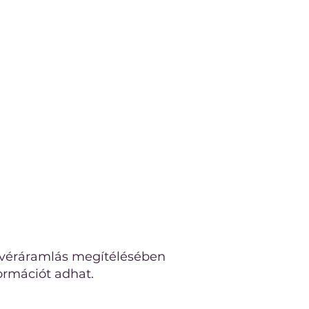
 a véráramlás megítélésében
formációt adhat.