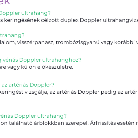
ek
 Doppler ultrahang?
s keringésének célzott duplex Doppler ultrahangvizsg
ultrahang?
dalom, visszérpanasz, trombózisgyanú vagy korábbi vé
ag vénás Doppler ultrahanghoz?
re vagy külön előkészületre.
az artériás Doppler?
ringést vizsgálja, az artériás Doppler pedig az arté
vénás Doppler ultrahang?
alon található árblokkban szerepel. Árfrissítés esetén 