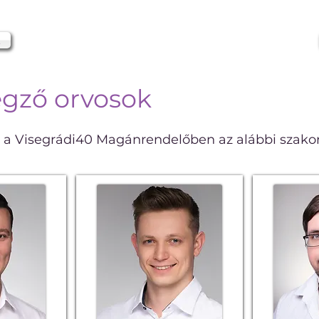
t
végző orvosok
t a Visegrádi40 Magánrendelőben az alábbi szakor