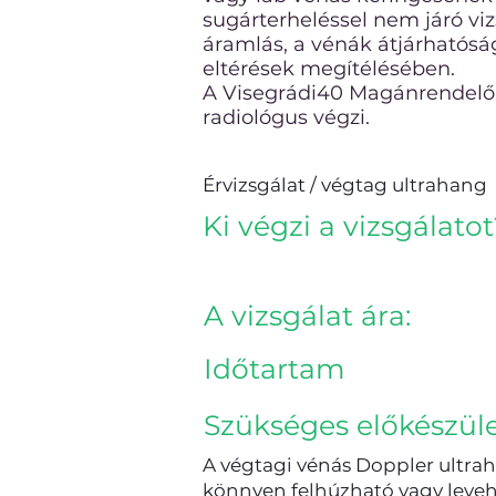
sugárterheléssel nem járó viz
áramlás, a vénák átjárhatósá
eltérések megítélésében.
A Visegrádi40 Magánrendelőb
radiológus végzi.
Érvizsgálat / végtag ultrahang
Ki végzi a vizsgálatot
A vizsgálat ára:
Időtartam
Szükséges előkészül
A végtagi vénás Doppler ultra
könnyen felhúzható vagy leveh