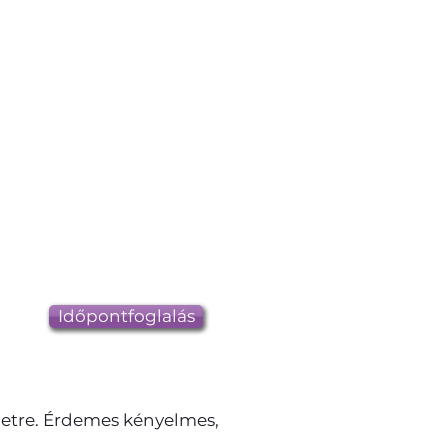
Időpontfoglalás
letre. Érdemes kényelmes,