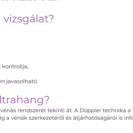
a vizsgálat?
kontrollja,
én javasolható.
ultrahang?
g vénás rendszerét tekinti át. A Doppler technika
ig a vénák szerkezetéről és átjárhatóságáról is in