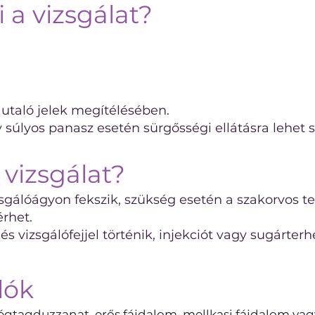
 a vizsgálat?
 utaló jelek megítélésében.
y súlyos panasz esetén sürgősségi ellátásra lehet 
 vizsgálat?
izsgálóágyon fekszik, szükség esetén a szakorvos t
érhet.
és vizsgálófejjel történik, injekciót vagy sugárter
lók
 végtagduzzanat, erős fájdalom, mellkasi fájdalom vag