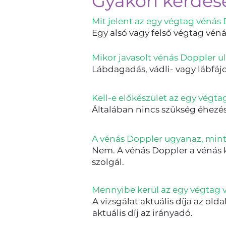
Gyakori kérdés
Mit jelent az egy végtag vénás
Egy alsó vagy felső végtag véná
Mikor javasolt vénás Doppler 
Lábdagadás, vádli- vagy lábfáj
Kell-e előkészület az egy végt
Általában nincs szükség éhezés
A vénás Doppler ugyanaz, mint 
Nem. A vénás Doppler a vénás ke
szolgál.
Mennyibe kerül az egy végtag 
A vizsgálat aktuális díja az old
aktuális díj az irányadó.