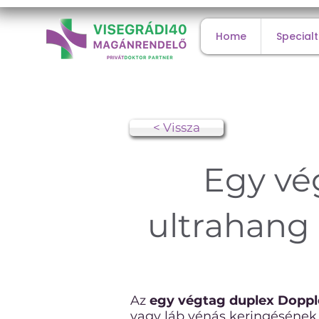
Home
Specialt
< Vissza
Egy vé
ultrahang 
Az
egy végtag duplex Doppl
vagy láb vénás keringésének 