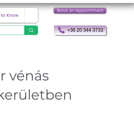
Book an Appointment
 to Know
+36 20 344 3733
r vénás
 kerületben