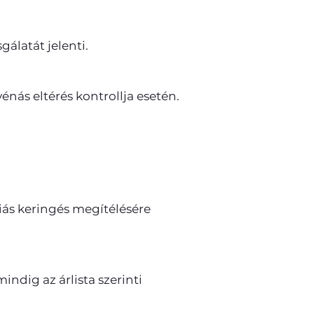
álatát jelenti.
nás eltérés kontrollja esetén.
riás keringés megítélésére
mindig az árlista szerinti