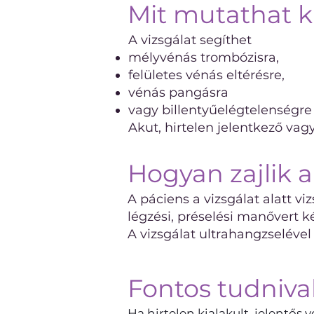
Mit mutathat ki
A vizsgálat segíthet
mélyvénás trombózisra,
felületes vénás eltérésre,
vénás pangásra
vagy billentyűelégtelenségre
Akut, hirtelen jelentkező vag
Hogyan zajlik a
A páciens a vizsgálat alatt v
légzési, préselési manővert k
A vizsgálat ultrahangzselével 
Fontos tudniva
Ha hirtelen kialakult, jelentős