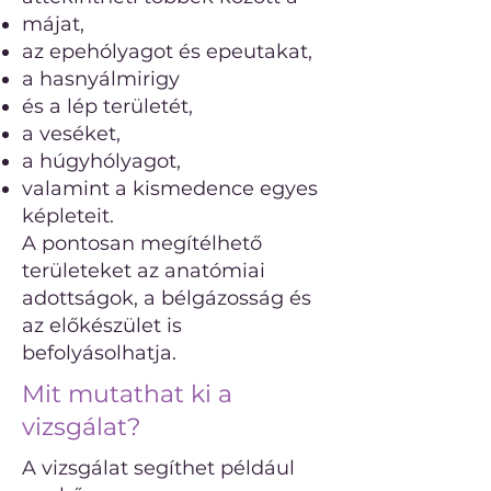
májat,
az epehólyagot és epeutakat,
a hasnyálmirigy
és a lép területét,
a veséket,
a húgyhólyagot,
valamint a kismedence egyes
képleteit.
A pontosan megítélhető
területeket az anatómiai
adottságok, a bélgázosság és
az előkészület is
befolyásolhatja.
Mit mutathat ki a
vizsgálat?
A vizsgálat segíthet például