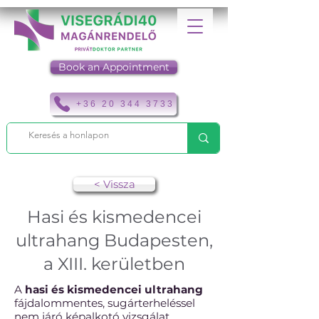
Book an Appointment
+36 20 344 3733
< Vissza
Hasi és kismedencei
ultrahang Budapesten,
a XIII. kerületben
A
hasi és kismedencei ultrahang
fájdalommentes, sugárterheléssel
nem járó képalkotó vizsgálat.