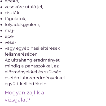
epekő,
vesekőre utaló jel,
ciszták,
tágulatok,
folyadékgyülem,
máj-,
epe-,
vese-
vagy egyéb hasi eltérések
felismerésében.
Az ultrahang eredményét
mindig a panaszokkal, az
előzményekkel és szükség
esetén laboreredményekkel
együtt kell értékelni.
Hogyan zajlik a
vizsgálat?