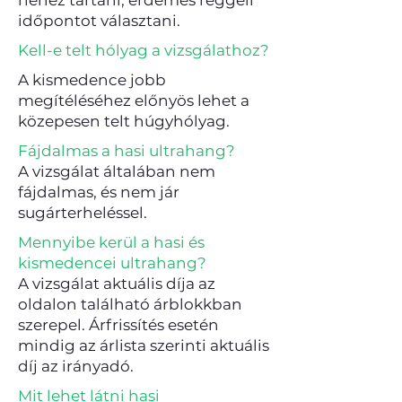
nehéz tartani, érdemes reggeli
időpontot választani.
Kell-e telt hólyag a vizsgálathoz?
A kismedence jobb
megítéléséhez előnyös lehet a
közepesen telt húgyhólyag.
Fájdalmas a hasi ultrahang?
A vizsgálat általában nem
fájdalmas, és nem jár
sugárterheléssel.
Mennyibe kerül a hasi és
kismedencei ultrahang?
A vizsgálat aktuális díja az
oldalon található árblokkban
szerepel. Árfrissítés esetén
mindig az árlista szerinti aktuális
díj az irányadó.
Mit lehet látni hasi