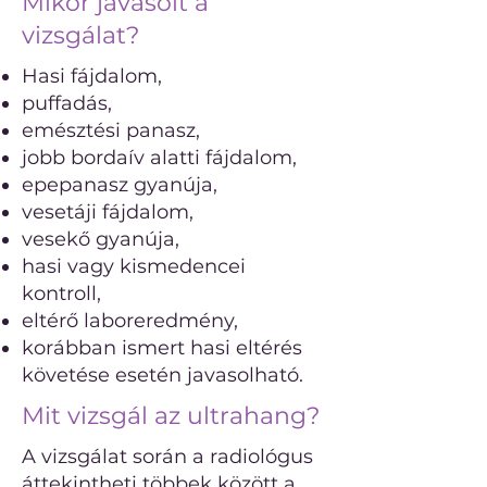
Mikor javasolt a
vizsgálat?
Hasi fájdalom,
puffadás,
emésztési panasz,
jobb bordaív alatti fájdalom,
epepanasz gyanúja,
vesetáji fájdalom,
vesekő gyanúja,
hasi vagy kismedencei
kontroll,
eltérő laboreredmény,
korábban ismert hasi eltérés
követése esetén javasolható.
Mit vizsgál az ultrahang?
A vizsgálat során a radiológus
áttekintheti többek között a