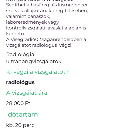
Segíthet a hasüregi és kismedencei
szervek állapotának megítélésében,
valamint panaszok,
laboreredmények vagy
kontrollvizsgálati javaslat alapján is
kérhető.
A Visegrádi40 Magánrendelőben a
vizsgálatot radiológus végzi.
Radiológiai
ultrahangvizsgálatok
Ki végzi a vizsgálatot?
radiológus
A vizsgálat ára:
28 000 Ft
Időtartam
kb. 20 perc