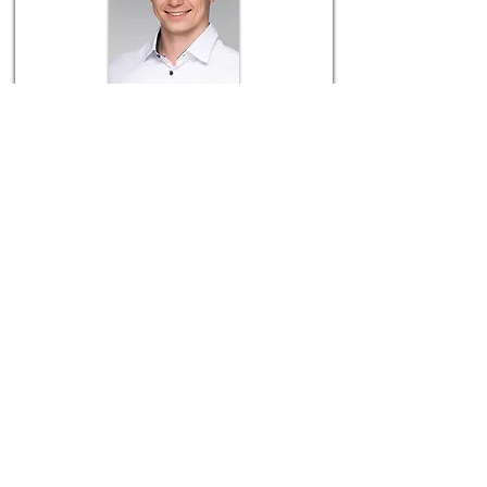
Dr. Ludányi Balázs Bendegúz
Radiológus, ultrahang diagnoszta
Bemutatkozás
Időpontfoglalás