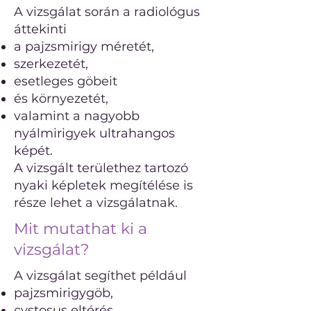
A vizsgálat során a radiológus
áttekinti
a pajzsmirigy méretét,
szerkezetét,
esetleges göbeit
és környezetét,
valamint a nagyobb
nyálmirigyek ultrahangos
képét.
A vizsgált területhez tartozó
nyaki képletek megítélése is
része lehet a vizsgálatnak.
Mit mutathat ki a
vizsgálat?
A vizsgálat segíthet például
pajzsmirigygöb,
cystosus eltérés,