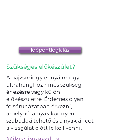
Időpontfoglalás
Szükséges előkészület?
A pajzsmirigy és nyálmirigy
ultrahanghoz nincs szükség
éhezésre vagy külön
előkészületre. Érdemes olyan
felsőruházatban érkezni,
amelynél a nyak könnyen
szabaddá tehető és a nyakláncot
a vizsgálat előtt le kell venni.
Mikor javasolt a