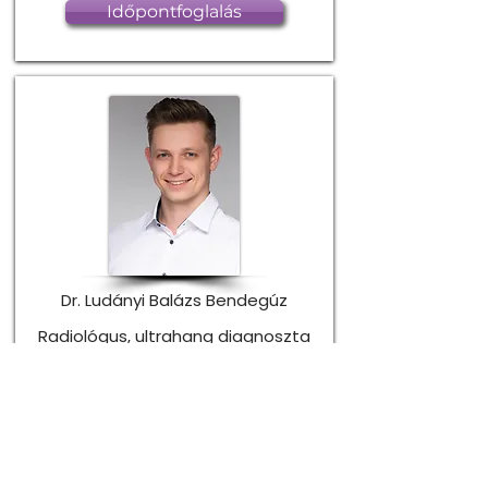
Időpontfoglalás
Dr. Ludányi Balázs Bendegúz
Radiológus, ultrahang diagnoszta
Bemutatkozás
Időpontfoglalás