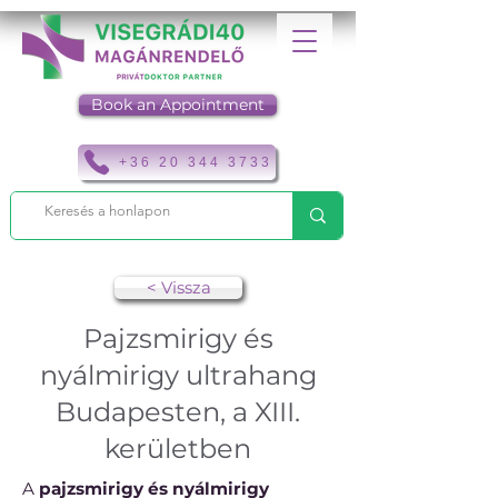
Book an Appointment
+36 20 344 3733
< Vissza
Pajzsmirigy és
nyálmirigy ultrahang
Budapesten, a XIII.
kerületben
A
pajzsmirigy és nyálmirigy