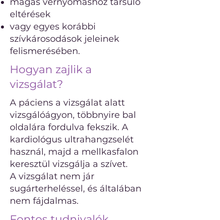
magas vérnyomáshoz társuló
eltérések
vagy egyes korábbi
szívkárosodások jeleinek
felismerésében.
Hogyan zajlik a
vizsgálat?
A páciens a vizsgálat alatt
vizsgálóágyon, többnyire bal
oldalára fordulva fekszik. A
kardiológus ultrahangzselét
használ, majd a mellkasfalon
keresztül vizsgálja a szívet.
A vizsgálat nem jár
sugárterheléssel, és általában
nem fájdalmas.
Fontos tudnivalók