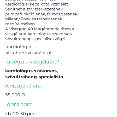
kardiológiai képalkotó vizsgálat.
Segíthet a szív szerkezetének,
pumpafunkciójának, falmozgásának,
billentyűinek és terhelésének
megítélésében.
A Visegrádi40 Magánrendelőben a
vizsgálatot kardiológus szakorvos,
szívultrahang-specialista végzi.
Kardiológiai
ultrahangvizsgálatok
Ki végzi a vizsgálatot?
kardiológus szakorvos,
szívultrahang-specialista
A vizsgálat ára:
35 000 Ft
Időtartam
kb. 20-30 perc