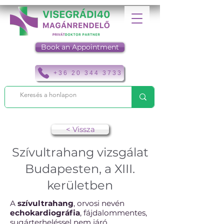
Book an Appointment
+36 20 344 3733
< Vissza
Szívultrahang vizsgálat
Budapesten, a XIII.
kerületben
A
szívultrahang
, orvosi nevén
echokardiográfia
, fájdalommentes,
sugárterheléssel nem járó