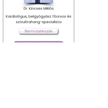
Dr. Kincses Miklós
Kardiológus, belgyógyász főorvos és
szívultrahang-specialista
Bemutatkozás
Időpontfoglalás
Dr. Szebényi Dóra