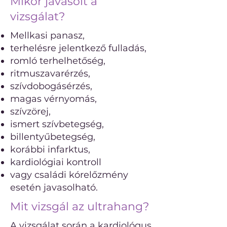
Mikor javasolt a
vizsgálat?
Mellkasi panasz,
terhelésre jelentkező fulladás,
romló terhelhetőség,
ritmuszavarérzés,
szívdobogásérzés,
magas vérnyomás,
szívzörej,
ismert szívbetegség,
billentyűbetegség,
korábbi infarktus,
kardiológiai kontroll
vagy családi kórelőzmény
esetén javasolható.
Mit vizsgál az ultrahang?
A vizsgálat során a kardiológus