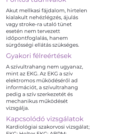
Akut mellkasi fájdalom, hirtelen
kialakult nehézlégzés, ájulás
vagy stroke-ra utaló tünet
esetén nem tervezett
időpontfoglalás, hanem
sürgősségi ellátás szükséges.
Gyakori félreértések
A szívultrahang nem ugyanaz,
mint az EKG. Az EKG a szív
elektromos működéséről ad
információt, a szívultrahang
pedig a szív szerkezetét és
mechanikus működését
vizsgálja.
Kapcsolódó vizsgálatok
Kardiológiai szakorvosi vizsgálat;
EKG; Holter EKG; ABPM;