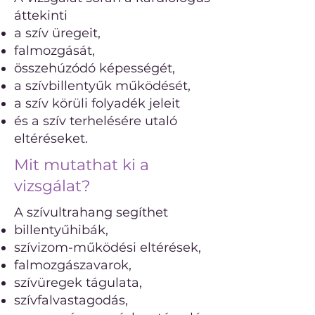
áttekinti
a szív üregeit,
falmozgását,
összehúzódó képességét,
a szívbillentyűk működését,
a szív körüli folyadék jeleit
és a szív terhelésére utaló
eltéréseket.
Mit mutathat ki a
vizsgálat?
A szívultrahang segíthet
billentyűhibák,
szívizom-működési eltérések,
falmozgászavarok,
szívüregek tágulata,
szívfalvastagodás,