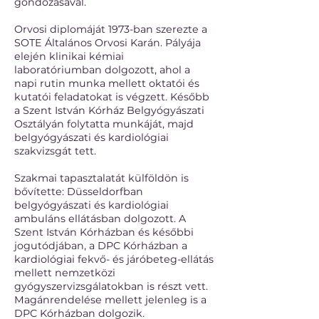
gondozásával.
Orvosi diplomáját 1973-ban szerezte a
SOTE Általános Orvosi Karán. Pályája
elején klinikai kémiai
laboratóriumban dolgozott, ahol a
napi rutin munka mellett oktatói és
kutatói feladatokat is végzett. Később
a Szent István Kórház Belgyógyászati
Osztályán folytatta munkáját, majd
belgyógyászati és kardiológiai
szakvizsgát tett.
Szakmai tapasztalatát külföldön is
bővítette: Düsseldorfban
belgyógyászati és kardiológiai
ambuláns ellátásban dolgozott. A
Szent István Kórházban és későbbi
jogutódjában, a DPC Kórházban a
kardiológiai fekvő- és járóbeteg-ellátás
mellett nemzetközi
gyógyszervizsgálatokban is részt vett.
Magánrendelése mellett jelenleg is a
DPC Kórházban dolgozik.