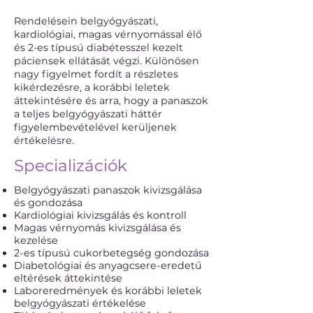
Rendelésein belgyógyászati,
kardiológiai, magas vérnyomással élő
és 2-es típusú diabétesszel kezelt
páciensek ellátását végzi. Különösen
nagy figyelmet fordít a részletes
kikérdezésre, a korábbi leletek
áttekintésére és arra, hogy a panaszok
a teljes belgyógyászati háttér
figyelembevételével kerüljenek
értékelésre.
Specializációk
Belgyógyászati panaszok kivizsgálása
és gondozása
Kardiológiai kivizsgálás és kontroll
Magas vérnyomás kivizsgálása és
kezelése
2-es típusú cukorbetegség gondozása
Diabetológiai és anyagcsere-eredetű
eltérések áttekintése
Laboreredmények és korábbi leletek
belgyógyászati értékelése