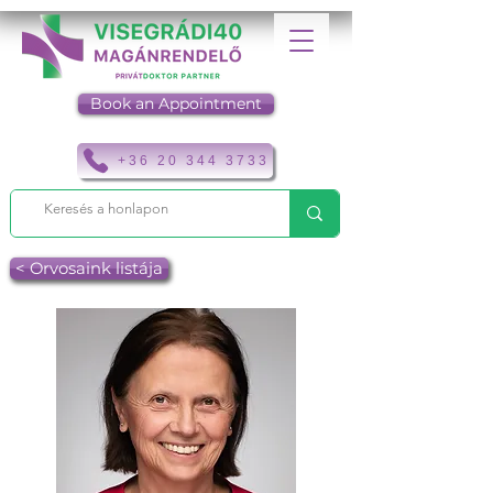
Book an Appointment
+36 20 344 3733
< Orvosaink listája