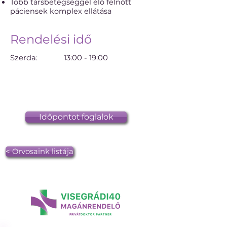
Több társbetegséggel élő felnőtt
páciensek komplex ellátása
Rendelési idő
Szerda: 13:00 - 19:00
Időpontot foglalok
< Orvosaink listája