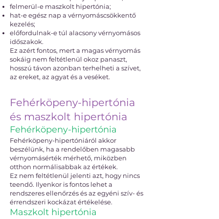
felmerül-e maszkolt hipertónia;
hat-e egész nap a vérnyomáscsökkentő
kezelés;
előfordulnak-e túl alacsony vérnyomásos
időszakok.
Ez azért fontos, mert a magas vérnyomás
sokáig nem feltétlenül okoz panaszt,
hosszú távon azonban terhelheti a szívet,
az ereket, az agyat és a veséket.
Fehérköpeny-hipertónia
és maszkolt hipertónia
Fehérköpeny-hipertónia
Fehérköpeny-hipertóniáról akkor
beszélünk, ha a rendelőben magasabb
vérnyomásérték mérhető, miközben
otthon normálisabbak az értékek.
Ez nem feltétlenül jelenti azt, hogy nincs
teendő. Ilyenkor is fontos lehet a
rendszeres ellenőrzés és az egyéni szív- és
érrendszeri kockázat értékelése.
Maszkolt hipertónia