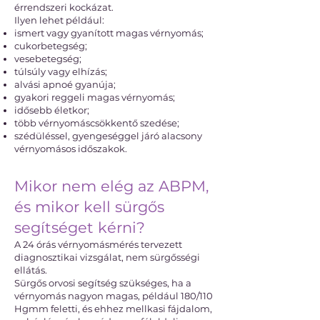
érrendszeri kockázat.
Ilyen lehet például:
ismert vagy gyanított magas vérnyomás;
cukorbetegség;
vesebetegség;
túlsúly vagy elhízás;
alvási apnoé gyanúja;
gyakori reggeli magas vérnyomás;
idősebb életkor;
több vérnyomáscsökkentő szedése;
szédüléssel, gyengeséggel járó alacsony
vérnyomásos időszakok.
Mikor nem elég az ABPM,
és mikor kell sürgős
segítséget kérni?
A 24 órás vérnyomásmérés tervezett
diagnosztikai vizsgálat, nem sürgősségi
ellátás.
Sürgős orvosi segítség szükséges, ha a
vérnyomás nagyon magas, például 180/110
Hgmm feletti, és ehhez mellkasi fájdalom,