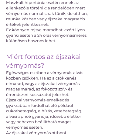
Maszkolt hipertónia esetén ennek az
ellenkezője történik: a rendelőben mért
vérnyomás normálisnak tűnik, de otthon,
munka közben vagy éjszaka magasabb
értékek jelentkeznek.
Ez könnyen rejtve maradhat, ezért ilyen
gyanú esetén a 24 órás vérnyomásmérés
különösen hasznos lehet.
Miért fontos az éjszakai
vérnyomás?
Egészséges esetben a vérnyomás alvás
közben csökken. Ha ez a csökkenés
elmarad, vagy az éjszakai vérnyomás
magas marad, az fokozott szív- és
érrendszeri kockázatot jelezhet.
Éjszakai vérnyomás-emelkedés
gyakrabban fordulhat elő például
cukorbetegség, elhízás, vesebetegség,
alvási apnoé gyanúja, idősebb életkor
vagy nehezen beállítható magas
vérnyomás esetén.
Az éjszakai vérnyomás otthoni