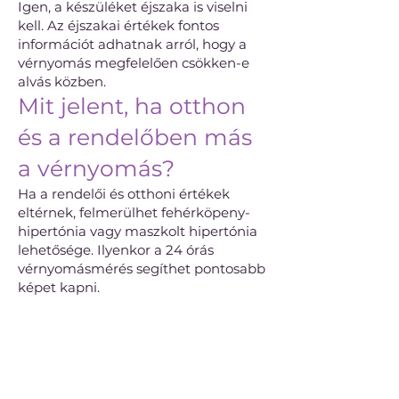
Igen, a készüléket éjszaka is viselni
kell. Az éjszakai értékek fontos
információt adhatnak arról, hogy a
vérnyomás megfelelően csökken-e
alvás közben.
Mit jelent, ha otthon
és a rendelőben más
a vérnyomás?
Ha a rendelői és otthoni értékek
eltérnek, felmerülhet fehérköpeny-
hipertónia vagy maszkolt hipertónia
lehetősége. Ilyenkor a 24 órás
vérnyomásmérés segíthet pontosabb
képet kapni.
Mi történik a 24 órás
vérnyomásmérés
után?