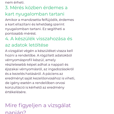
nem érheti.
3. Mérés közben érdemes a
kart nyugalomban tartani
Amikor a mandzsetta felfújódik, érdemes
a kart ellazítani és lehetőség szerint
nyugalomban tartani. Ez segítheti a
pontosabb mérést.
4. A készülék visszahozása és
az adatok letöltése
A vizsgálat végén a készüléket vissza kell
hozni a rendelőbe. A rögzített adatokból
vérnyomásprofil készül, amely
részletesebb képet adhat a nappali és
éjszakai vérnyomásról, az ingadozásokról
és a kezelés hatásáról. A páciens az
eredményt saját kezelőorvosához is viheti,
de igény esetén a rendelőben orvosi
konzultáció is kérhető az eredmény
értékelésére.
Mire figyeljen a vizsgálat
napján?