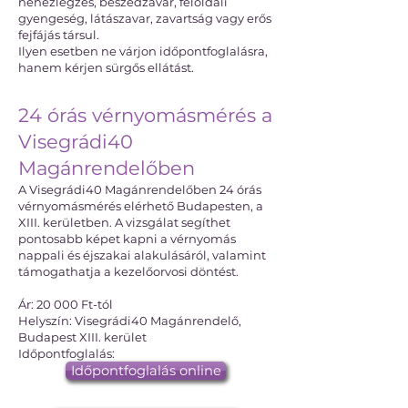
nehézlégzés, beszédzavar, féloldali
gyengeség, látászavar, zavartság vagy erős
fejfájás társul.
Ilyen esetben ne várjon időpontfoglalásra,
hanem kérjen sürgős ellátást.
24 órás vérnyomásmérés a
Visegrádi40
Magánrendelőben
A Visegrádi40 Magánrendelőben 24 órás
vérnyomásmérés elérhető Budapesten, a
XIII. kerületben. A vizsgálat segíthet
pontosabb képet kapni a vérnyomás
nappali és éjszakai alakulásáról, valamint
támogathatja a kezelőorvosi döntést.
Ár: 20 000 Ft-tól
Helyszín: Visegrádi40 Magánrendelő,
Budapest XIII. kerület
Időpontfoglalás:
Időpontfoglalás online