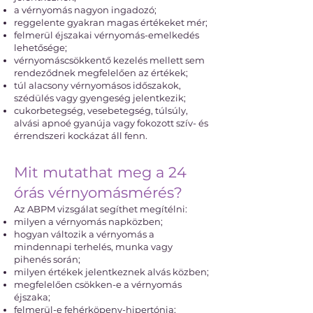
a vérnyomás nagyon ingadozó;
reggelente gyakran magas értékeket mér;
felmerül éjszakai vérnyomás-emelkedés
lehetősége;
vérnyomáscsökkentő kezelés mellett sem
rendeződnek megfelelően az értékek;
túl alacsony vérnyomásos időszakok,
szédülés vagy gyengeség jelentkezik;
cukorbetegség, vesebetegség, túlsúly,
alvási apnoé gyanúja vagy fokozott szív- és
érrendszeri kockázat áll fenn.
Mit mutathat meg a 24
órás vérnyomásmérés?
Az ABPM vizsgálat segíthet megítélni:
milyen a vérnyomás napközben;
hogyan változik a vérnyomás a
mindennapi terhelés, munka vagy
pihenés során;
milyen értékek jelentkeznek alvás közben;
megfelelően csökken-e a vérnyomás
éjszaka;
felmerül-e fehérköpeny-hipertónia;