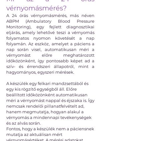
vérnyomásmérés?
A 24 órás vérnyomásmérés, más néven
ABPM (Ambulatory Blood Pressure
Monitoring), egy fejlett diagnosztikai
eljárás, amely lehetővé teszi a vérnyomás
folyamatos nyomon követését a nap
folyamán. Az eszköz, amelyet a páciens a
nap során visel, automatikusan méri a
vérnyomást előre meghatározott
időközönként, így pontosabb képet ad a
szív- és érrendszeri állapotról, mint a
hagyományos, egyszeri mérések.
A készülék egy felkari mandzsettából és
egy kis rögzítő egységből áll. Előre
beállított időközönként automatikusan
méri a vérnyomást nappal és éjszaka is. Így
nemcsak rendelői pillanatfelvételt ad,
hanem megmutatja, hogyan alakul a
vérnyomás a mindennapi tevékenységek
és az alvás során.
Fontos, hogy a készülék nem a páciensnek
mutatja az aktuálisan mért
vérnyomásértéket. A mérési adatokat