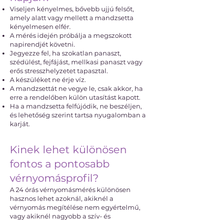
Viseljen kényelmes, bővebb ujjú felsőt,
amely alatt vagy mellett a mandzsetta
kényelmesen elfér.
A mérés idején próbálja a megszokott
napirendjét követni.
Jegyezze fel, ha szokatlan panaszt,
szédülést, fejfájást, mellkasi panaszt vagy
erős stresszhelyzetet tapasztal.
A készüléket ne érje víz.
A mandzsettát ne vegye le, csak akkor, ha
erre a rendelőben külön utasítást kapott.
Ha a mandzsetta felfújódik, ne beszéljen,
és lehetőség szerint tartsa nyugalomban a
karját.
Kinek lehet különösen
fontos a pontosabb
vérnyomásprofil?
A 24 órás vérnyomásmérés különösen
hasznos lehet azoknál, akiknél a
vérnyomás megítélése nem egyértelmű,
vagy akiknél nagyobb a szív- és