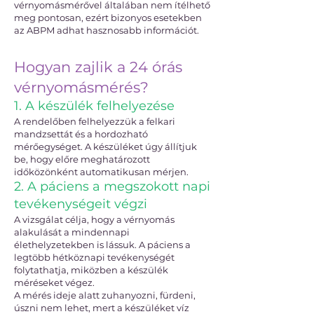
vérnyomásmérővel általában nem ítélhető
meg pontosan, ezért bizonyos esetekben
az ABPM adhat hasznosabb információt.
Hogyan zajlik a 24 órás
vérnyomásmérés?
1. A készülék felhelyezése
A rendelőben felhelyezzük a felkari
mandzsettát és a hordozható
mérőegységet. A készüléket úgy állítjuk
be, hogy előre meghatározott
időközönként automatikusan mérjen.
2. A páciens a megszokott napi
tevékenységeit végzi
A vizsgálat célja, hogy a vérnyomás
alakulását a mindennapi
élethelyzetekben is lássuk. A páciens a
legtöbb hétköznapi tevékenységét
folytathatja, miközben a készülék
méréseket végez.
A mérés ideje alatt zuhanyozni, fürdeni,
úszni nem lehet, mert a készüléket víz