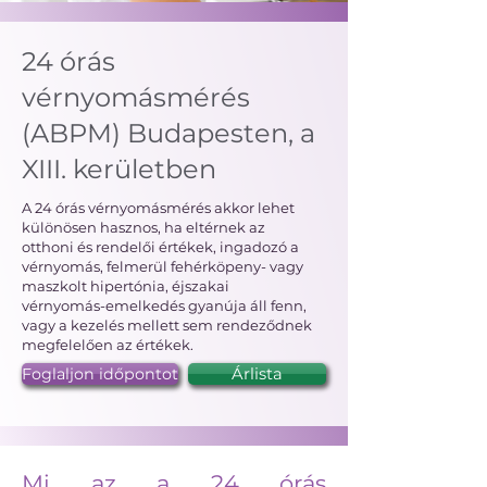
24 órás
vérnyomásmérés
(ABPM) Budapesten, a
XIII. kerületben
A 24 órás vérnyomásmérés akkor lehet
különösen hasznos, ha eltérnek az
otthoni és rendelői értékek, ingadozó a
vérnyomás, felmerül fehérköpeny- vagy
maszkolt hipertónia, éjszakai
vérnyomás-emelkedés gyanúja áll fenn,
vagy a kezelés mellett sem rendeződnek
megfelelően az értékek.
Foglaljon időpontot
Árlista
Mi az a 24 órás