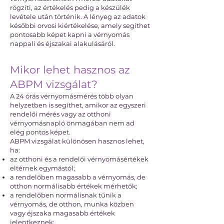
rögzíti, az értékelés pedig a készülék
levétele után történik. A lényeg az adatok
későbbi orvosi kiértékelése, amely segíthet
pontosabb képet kapni a vérnyomás
nappali és éjszakai alakulásáról.
Mikor lehet hasznos az
ABPM vizsgálat?
A 24 órás vérnyomásmérés több olyan
helyzetben is segíthet, amikor az egyszeri
rendelői mérés vagy az otthoni
vérnyomásnapló önmagában nem ad
elég pontos képet.
ABPM vizsgálat különösen hasznos lehet,
ha:
az otthoni és a rendelői vérnyomásértékek
eltérnek egymástól;
a rendelőben magasabb a vérnyomás, de
otthon normálisabb értékek mérhetők;
a rendelőben normálisnak tűnik a
vérnyomás, de otthon, munka közben
vagy éjszaka magasabb értékek
jelentkeznek;