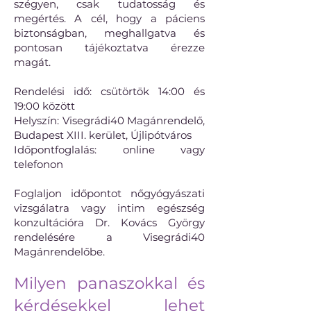
szégyen, csak tudatosság és
megértés. A cél, hogy a páciens
biztonságban, meghallgatva és
pontosan tájékoztatva érezze
magát.
Rendelési idő: csütörtök 14:00 és
19:00 között
Helyszín: Visegrádi40 Magánrendelő,
Budapest XIII. kerület, Újlipótváros
Időpontfoglalás: online vagy
telefonon
Foglaljon időpontot nőgyógyászati
vizsgálatra vagy intim egészség
konzultációra Dr. Kovács György
rendelésére a Visegrádi40
Magánrendelőbe.
Milyen panaszokkal és
kérdésekkel lehet