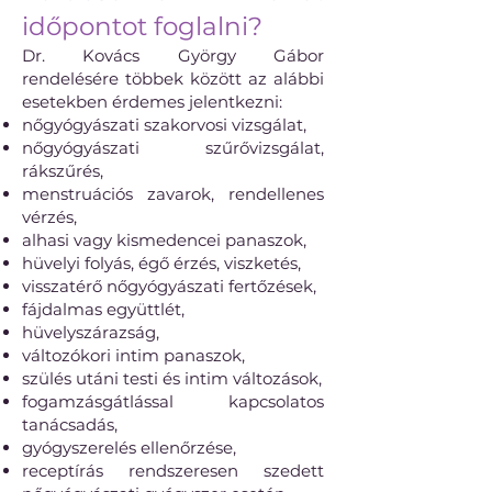
időpontot foglalni?
Dr. Kovács György Gábor
rendelésére többek között az alábbi
esetekben érdemes jelentkezni:
nőgyógyászati szakorvosi vizsgálat,
nőgyógyászati szűrővizsgálat,
rákszűrés,
menstruációs zavarok, rendellenes
vérzés,
alhasi vagy kismedencei panaszok,
hüvelyi folyás, égő érzés, viszketés,
visszatérő nőgyógyászati fertőzések,
fájdalmas együttlét,
hüvelyszárazság,
változókori intim panaszok,
szülés utáni testi és intim változások,
fogamzásgátlással kapcsolatos
tanácsadás,
gyógyszerelés ellenőrzése,
receptírás rendszeresen szedett