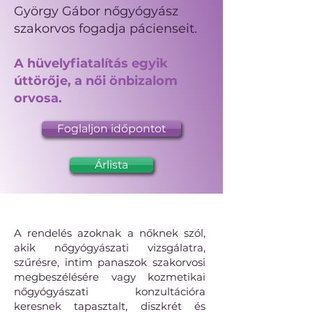
György Gábor nőgyógyász
szakorvos fogadja pácienseit.
A hüvelyfiatalítás egyik
úttörője, a női önbizalom
orvosa.
Foglaljon időpontot
Árlista
A rendelés azoknak a nőknek szól,
akik nőgyógyászati vizsgálatra,
szűrésre, intim panaszok szakorvosi
megbeszélésére vagy kozmetikai
nőgyógyászati konzultációra
keresnek tapasztalt, diszkrét és