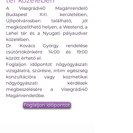
tér közelében
A Visegrádi40 Magánrendelő
Budapest XIII. kerületében,
Újlipótvárosban található, jól
megközelíthető helyen, a Westend, a
Lehel tér és a Nyugati pályaudvar
közelében.
Dr. Kovács György rendelése
csütörtökönként 14:00 és 19:00
között érhető el.
Foglaljon időpontot nőgyógyászati
vizsgálatra, szűrésre, intim egészség
konzultációra vagy kozmetikai
nőgyógyászati kérdések
megbeszélésére a Visegrádi40
Magánrendelőbe.
Foglaljon időpontot