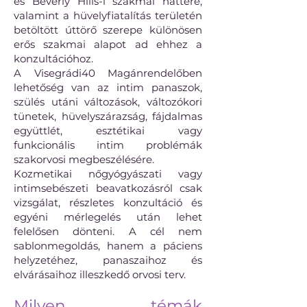
és Beverly Hills-i szakmai háttere,
valamint a hüvelyfiatalítás területén
betöltött úttörő szerepe különösen
erős szakmai alapot ad ehhez a
konzultációhoz.
A Visegrádi40 Magánrendelőben
lehetőség van az intim panaszok,
szülés utáni változások, változókori
tünetek, hüvelyszárazság, fájdalmas
együttlét, esztétikai vagy
funkcionális intim problémák
szakorvosi megbeszélésére.
Kozmetikai nőgyógyászati vagy
intimsebészeti beavatkozásról csak
vizsgálat, részletes konzultáció és
egyéni mérlegelés után lehet
felelősen dönteni. A cél nem
sablonmegoldás, hanem a páciens
helyzetéhez, panaszaihoz és
elvárásaihoz illeszkedő orvosi terv.
Milyen témák