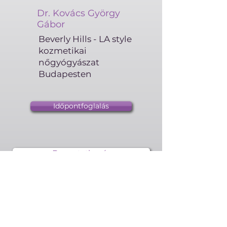
Dr. Kovács György
Gábor
Beverly Hills - LA style
kozmetikai
nőgyógyászat
Budapesten
Időpontfoglalás
Bemutatkozás
Időpontfoglalás Dr. Kovács Györgyhöz
Gyakran ismételt