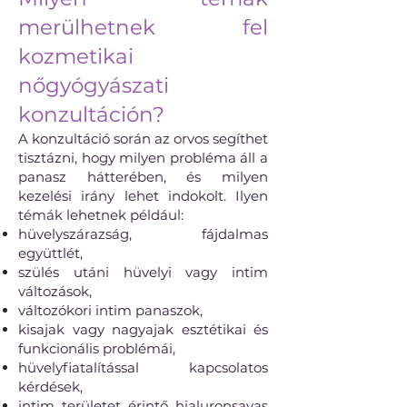
merülhetnek fel
kozmetikai
nőgyógyászati
konzultáción?
A konzultáció során az orvos segíthet
tisztázni, hogy milyen probléma áll a
panasz hátterében, és milyen
kezelési irány lehet indokolt. Ilyen
témák lehetnek például:
hüvelyszárazság, fájdalmas
együttlét,
szülés utáni hüvelyi vagy intim
változások,
változókori intim panaszok,
kisajak vagy nagyajak esztétikai és
funkcionális problémái,
hüvelyfiatalítással kapcsolatos
kérdések,
intim területet érintő hialuronsavas