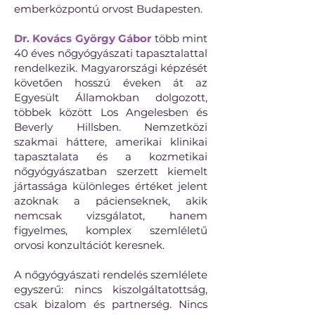
emberközpontú orvost Budapesten.
Dr. Kovács György Gábor
több mint
40 éves nőgyógyászati tapasztalattal
rendelkezik. Magyarországi képzését
követően hosszú éveken át az
Egyesült Államokban dolgozott,
többek között Los Angelesben és
Beverly Hillsben. Nemzetközi
szakmai háttere, amerikai klinikai
tapasztalata és a kozmetikai
nőgyógyászatban szerzett kiemelt
jártassága különleges értéket jelent
azoknak a pácienseknek, akik
nemcsak vizsgálatot, hanem
figyelmes, komplex szemléletű
orvosi konzultációt keresnek.
A nőgyógyászati rendelés szemlélete
egyszerű: nincs kiszolgáltatottság,
csak bizalom és partnerség. Nincs