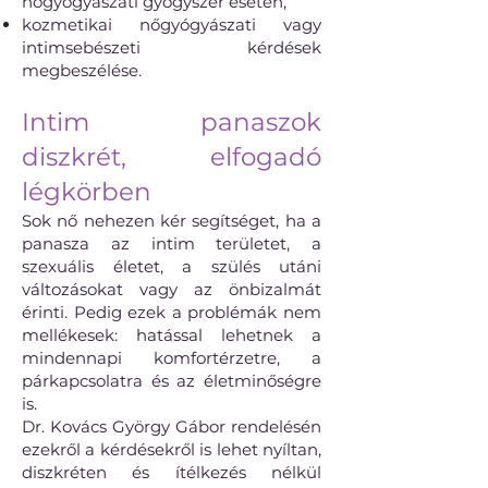
nőgyógyászati gyógyszer esetén,
kozmetikai nőgyógyászati vagy
intimsebészeti kérdések
megbeszélése.
Intim panaszok
diszkrét, elfogadó
légkörben
Sok nő nehezen kér segítséget, ha a
panasza az intim területet, a
szexuális életet, a szülés utáni
változásokat vagy az önbizalmát
érinti. Pedig ezek a problémák nem
mellékesek: hatással lehetnek a
mindennapi komfortérzetre, a
párkapcsolatra és az életminőségre
is.
Dr. Kovács György Gábor rendelésén
ezekről a kérdésekről is lehet nyíltan,
diszkréten és ítélkezés nélkül