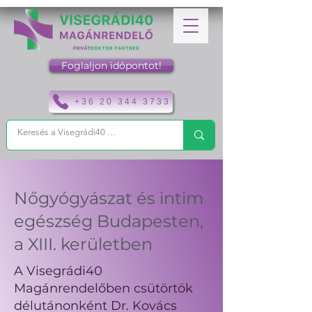
Foglaljon időpontot!
+36 20 344 3733
Nőgyógyászat és intim
egészség Budapesten,
a XIII. kerületben
A Visegrádi40
Magánrendelőben csütörtök
délutánonként Dr. Kovács