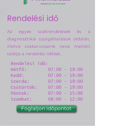
Rendelési idő
Az egyes szakrendelések és a
diagnosztikai szolgáltatások oldalán,
illetve szakorvosaink neve mellett
találja a rendelési időket.
Rendelési idő:
Hétfő: 07:00 - 19:00
Kedd: 07:00 - 19:00
Szerda: 07:00 - 19:00
Csütörtök: 07:00 - 19:00
Péntek: 07:00 - 15:00
Szombat: 08:00 - 12:00
Foglaljon időpontot
1132 Budapest, Visegrádi u. 40.