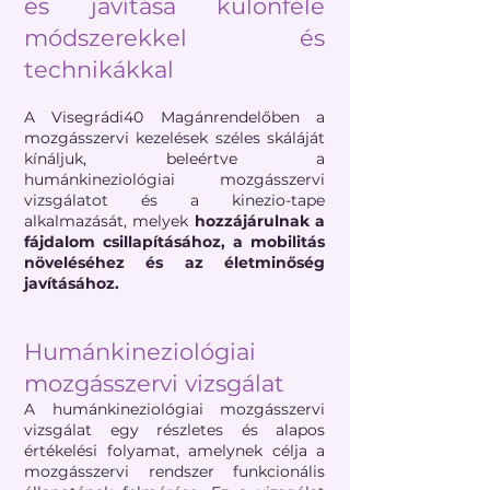
és javítása különféle
módszerekkel és
technikákkal
A Visegrádi40 Magánrendelőben a
mozgásszervi kezelések széles skáláját
kínáljuk, beleértve a
humánkineziológiai mozgásszervi
vizsgálatot és a kinezio-tape
alkalmazását, melyek
hozzájárulnak a
fájdalom csillapításához, a mobilitás
növeléséhez és az életminőség
javításához.
Humánkineziológiai
mozgásszervi vizsgálat
A humánkineziológiai mozgásszervi
vizsgálat egy részletes és alapos
értékelési folyamat, amelynek célja a
mozgásszervi rendszer funkcionális