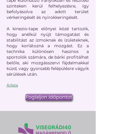
tape különböző irányokban és feszítési
szinteken kerül felhelyezésre, így
befolyásolva az adott terület
vérkeringését és nyirokkeringését.
A kinezio-tape előnyei közé tartozik,
hogy anélkül nyújt támogatást és
stabilitást az izmoknak és ízületeknek,
hogy korlátozná a mozgást. Ez a
technika különösen hasznos a
sportolók számára, de bárki profitálhat
belőle, aki mozgásszervi fájdalmakkal
küzd, vagy gyorsabb felépülésre vágyik
sérülések után.
Árlista​
Foglaljon időpontot