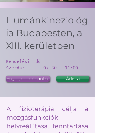
Humánkineziológ
ia Budapesten, a
XIII. kerületben
Rendelési idő:
Szerda: 07:30 - 11:00
Foglaljon időpontot
Árlista
A fizioterápia célja a
mozgásfunkciók
helyreállítása, fenntartása