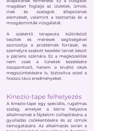
állapotának felmérése. Ez a vizsgálat
magában foglalja az ízületek, izmok,
inak és szalagok állapotának
elemzését, valamint a testtartás és a
mozgásminták vizsgálatát.
A szakértő terapeuta különböző
tesztek és mérések segítségével
azonosítja a problémák forrását, és
személyre szabott kezelési tervet készít
a páciens számára. Ez a megközelítés
nem csak a tünetek kezelésére
összpontosít, hanem a kiváltó okok
megszüntetésére is, biztosítva ezzel a
hosszú távú eredményeket.
Kinezio-tape felhelyezés
A kinezio-tape egy speciális, rugalmas
szalag, amelyet a bőrre helyezve
alkalmaznak a fájdalom csillapítására, a
gyulladás csökkentésére és az izmok
támogatására. Az alkalmazás során a