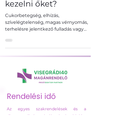
miért fontos együtt
kezelni őket?
Cukorbetegség, elhízás,
szívelégtelenség, magas vérnyomás,
terhelésre jelentkező fulladás vagy
bokadagadás gyakran együtt
jelentkezhet. Dr. Péter Emőke
diabetológus-belgyógyász arról ír, miért
fontos a vércukor mellett a teljes szív-
érrendszeri és anyagcsere-kockázatot is
vizsgálni.
Rendelési idő
Az egyes szakrendelések és a
diagnosztikai szolgáltatások oldalán,