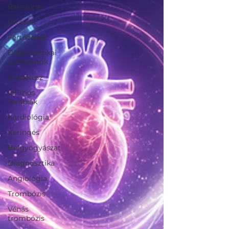
Rákszűrés
Oltások
Fertőzések
Diagnosztikai
vizsgálatok
Diabétesz
Infúziós
Terápiák
Kardiológia
Keringés
Belgyógyászat
Diagnosztika
Angiológia
Trombózis
Vénás
trombózis