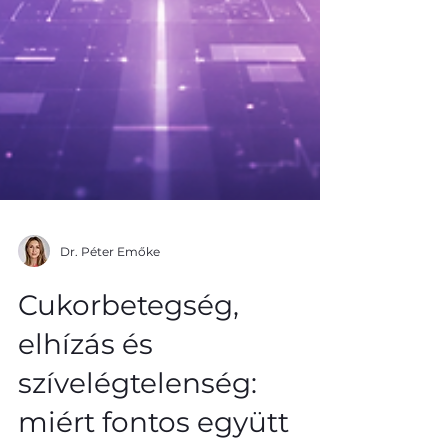
Dr. Péter Emőke
Cukorbetegség,
elhízás és
szívelégtelenség: