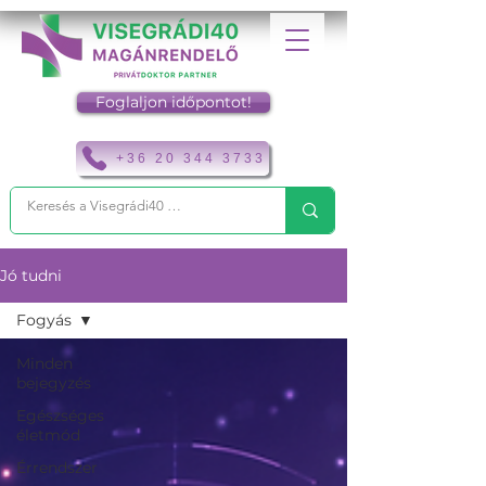
Foglaljon időpontot!
+36 20 344 3733
Jó tudni
Fogyás
Minden
bejegyzés
Egészséges
életmód
Érrendszer