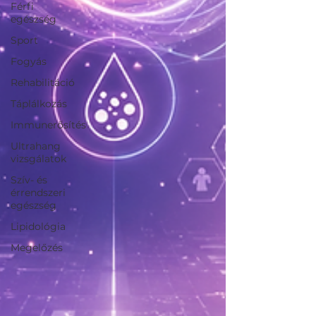
Férfi
egészség
Sport
Fogyás
Rehabilitáció
Táplálkozás
Immunerősítés
Ultrahang
vizsgálatok
Szív- és
érrendszeri
egészség
Lipidológia
Megelőzés