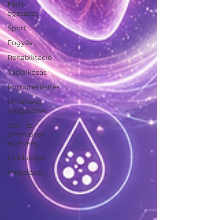
Férfi
egészség
Sport
Fogyás
Rehabilitáció
Táplálkozás
Immunerősítés
Ultrahang
vizsgálatok
Szív- és
érrendszeri
egészség
Lipidológia
Megelőzés