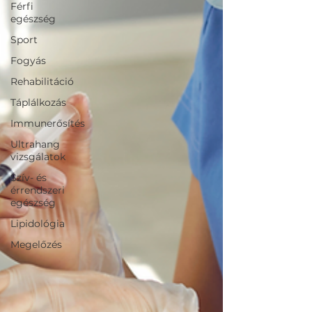
Férfi
egészség
Sport
Fogyás
Rehabilitáció
Táplálkozás
Immunerősítés
Ultrahang
vizsgálatok
Szív- és
érrendszeri
egészség
Lipidológia
Megelőzés