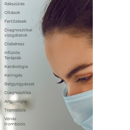
Rákszűrés
Oltások
Fertőzések
Diagnosztikai
vizsgálatok
Diabétesz
Infúziós
Terápiák
Kardiológia
Keringés
Belgyógyászat
Diagnosztika
Angiológia
Trombózis
Vénás
trombózis