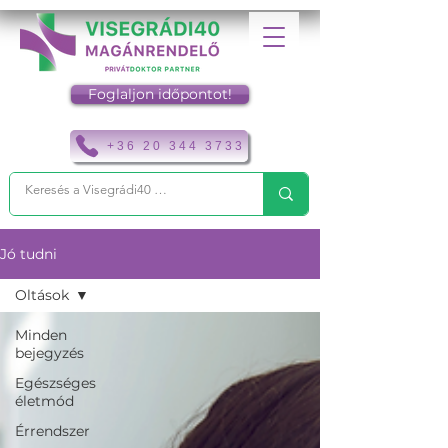
Foglaljon időpontot!
+36 20 344 3733
Jó tudni
Oltások
Minden
bejegyzés
Egészséges
életmód
Érrendszer