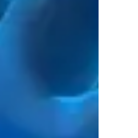
szűrővizsgálat, amely már a korai,
tünetmentes elváltozásokat is képes
jelezni.