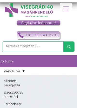
Foglaljon időpontot!
+36 20 344 3733
Jó tudni
Rákszűrés
Minden
bejegyzés
Egészséges
életmód
Érrendszer