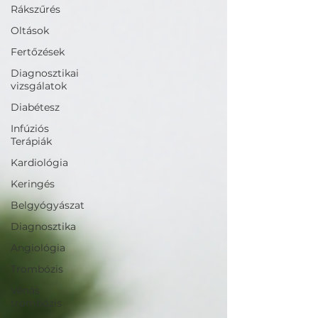
Rákszűrés
Oltások
Fertőzések
Diagnosztikai
vizsgálatok
Diabétesz
Infúziós
Terápiák
Kardiológia
Keringés
Belgyógyászat
Diagnosztika
Angiológia
Trombózis
Vénás
trombózis