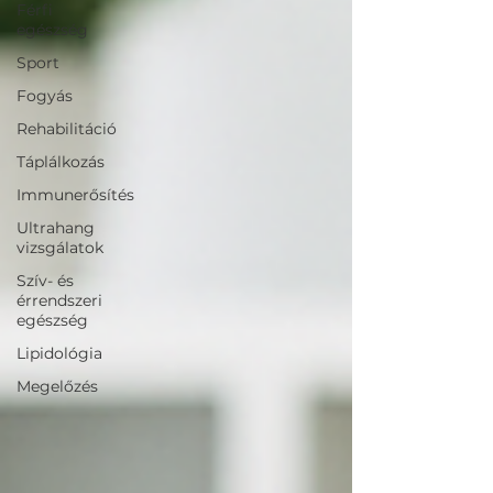
Férfi
egészség
Sport
Fogyás
Rehabilitáció
Táplálkozás
Immunerősítés
Ultrahang
vizsgálatok
Szív- és
érrendszeri
egészség
Lipidológia
Megelőzés