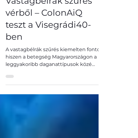
Vastagbélrák szűrés
vérből – ColonAiQ
teszt a Visegrádi40-
ben
A vastagbélrák szűrés kiemelten fontos,
hiszen a betegség Magyarországon a
leggyakoribb daganattípusok közé
tartozik. Évente közel 10.000 új beteget
diagnosztizálnak, és a halálozási arány
sajnos nagyon magas. A jó hír viszont az,
hogy korai stádiumban felismerve a
vastag- és végbélrák nagy eséllyel
gyógyítható. A Visegrádi40
Magánrendelőben elérhető ColonAiQ
teszt modern, vérből végzett