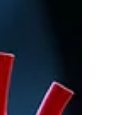
szemléletéről. A HVG Pulzus cik