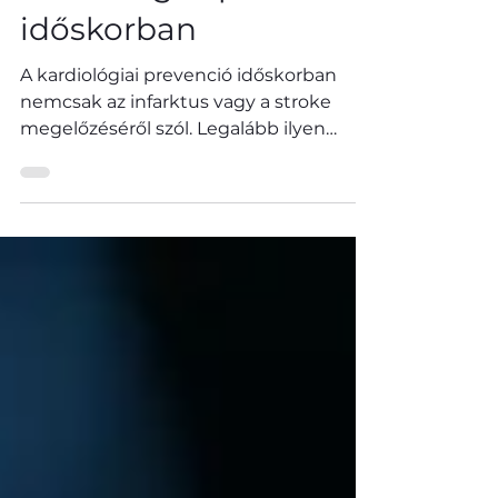
Dr. Vértes András
Kardiológiai prevenció
időskorban
A kardiológiai prevenció időskorban
nemcsak az infarktus vagy a stroke
megelőzéséről szól. Legalább ilyen
fontos, hogy a páciens minél tovább
megőrizze önállóságát,
mozgásképességét, terhelhetőségét és
életminőségét. Aktív időskor és
kardiológiai prevenció A téma apropóját
az adja, hogy a HVG Pulzus Dr. Vértes
András, a Visegrádi40 Magánrendelő
szakmai vezetőjének kongresszusi
előadása alapján közölt cikket az
időskori kardiológiai prevenció új