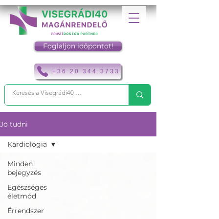
Foglaljon időpontot!
+36 20 344 3733
Jó tudni
Kardiológia
Minden
bejegyzés
Egészséges
életmód
Érrendszer