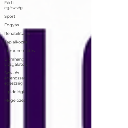
Férfi
egészség
Sport
Fogyás
Rehabilitáció
Táplálkozás
Immunerősítés
Ultrahang
vizsgálatok
Szív- és
érrendszeri
egészség
Lipidológia
Megelőzés