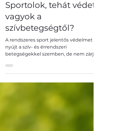
Sportolok, tehát védett
vagyok a
szívbetegségtől?
A rendszeres sport jelentős védelmet
nyújt a szív- és érrendszeri
betegségekkel szemben, de nem zárja
ki a magas LDL-koleszterinszintet vagy
a koszorúér-betegséget. Cikkünkben
bemutatjuk, miért fontos sportolóknál
is a lipidprofil, az Lp(a), az ApoB és az
egyéni kockázatfelmérés.