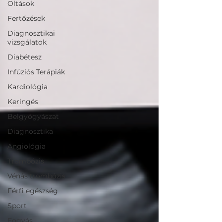
Oltások
Fertőzések
Diagnosztikai
vizsgálatok
Diabétesz
Infúziós Terápiák
Kardiológia
Keringés
Belgyógyászat
Diagnosztika
Angiológia
Trombózis
Vénás trombózis
Férfi egészség
Sport
Fogyás