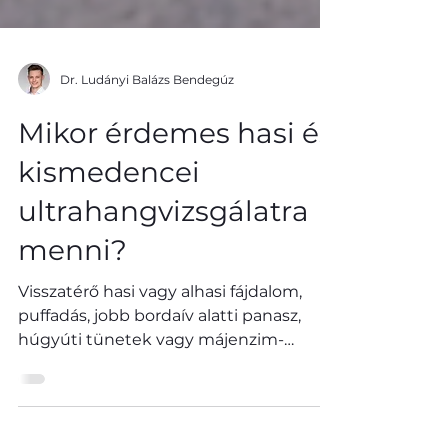
Dr. Ludányi Balázs Bendegúz
Mikor érdemes hasi és
kismedencei
ultrahangvizsgálatra
menni?
Visszatérő hasi vagy alhasi fájdalom,
puffadás, jobb bordaív alatti panasz,
húgyúti tünetek vagy májenzim-
eltérés esetén a hasi és kismedencei
ultrahangvizsgálat segíthet a panaszok