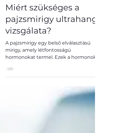
Dr. Ludányi Balázs Bendegúz
Miért szükséges a
pajzsmirigy ultrahang
vizsgálata?
A pajzsmirigy egy belső elválasztású
mirigy, amely létfontosságú
hormonokat termel. Ezek a hormonok
szabályozzák az emberi szervezetet...