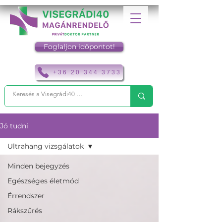
Foglaljon időpontot!
+36 20 344 3733
Jó tudni
Ultrahang vizsgálatok
Minden bejegyzés
Egészséges életmód
Érrendszer
Rákszűrés