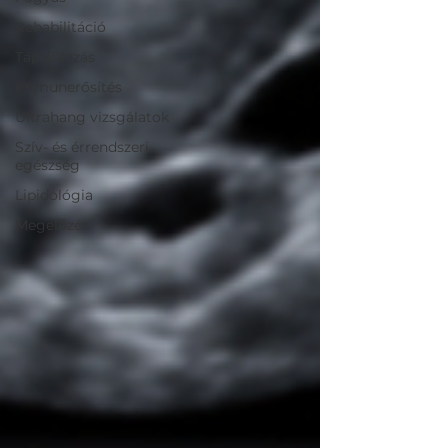
Rehabilitáció
Táplálkozás
Immunerősítés
Ultrahang vizsgálatok
Szív- és érrendszeri
egészség
Lipidológia
Megelőzés