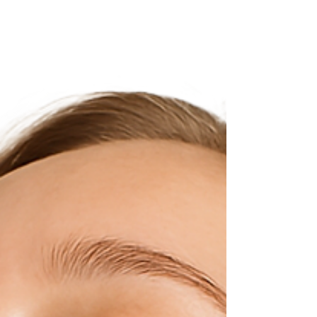
okának tisztázásában.