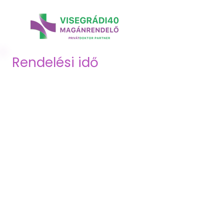
Rendelési idő
Az egyes szakrendelések és a
diagnosztikai szolgáltatások oldalán,
illetve szakorvosaink neve mellett
találja a rendelési időket.
Rendelési idő:
Hétfő: 07:00 - 19:00
Kedd: 07:00 - 19:00
Szerda: 07:00 - 19:00
Csütörtök: 07:00 - 19:00
Péntek: 07:00 - 15:00
Szombat: 08:00 - 12:00