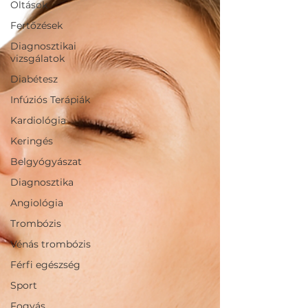
Oltások
Fertőzések
Diagnosztikai
vizsgálatok
Diabétesz
Infúziós Terápiák
Kardiológia
Keringés
Belgyógyászat
Diagnosztika
Angiológia
Trombózis
Vénás trombózis
Férfi egészség
Sport
Fogyás