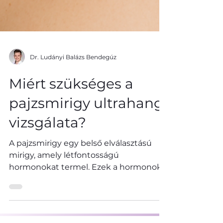
Dr. Ludányi Balázs Bendegúz
Miért szükséges a
pajzsmirigy ultrahang
vizsgálata?
A pajzsmirigy egy belső elválasztású
mirigy, amely létfontosságú
hormonokat termel. Ezek a hormonok
szabályozzák az emberi szervezetet...