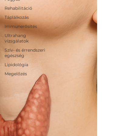
Rehabilitáció
Táplálkozás
Immunerősítés
Ultrahang
vizsgálatok
Szív- és érrendszeri
egészség
Lipidológia
Megelőzés