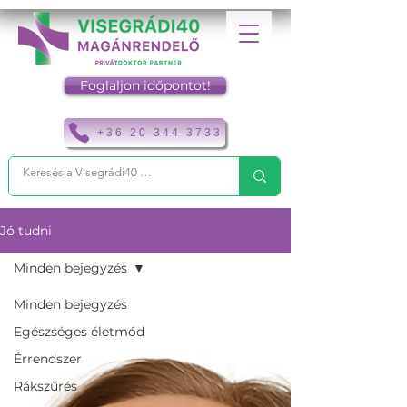
Foglaljon időpontot!
+36 20 344 3733
Jó tudni
Minden bejegyzés
Minden bejegyzés
Egészséges életmód
Érrendszer
Rákszűrés