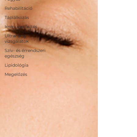
Rehabilitáció
Táplálkozás
Immunerősítés
Ultrahang
vizsgálatok
Szív- és érrendszeri
egészség
Lipidológia
Megelőzés