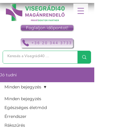
Foglaljon időpontot!
+36 20 344 3733
Jó tudni
Minden bejegyzés
Minden bejegyzés
Egészséges életmód
Érrendszer
Rákszűrés