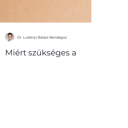
Dr. Ludányi Balázs Bendegúz
Miért szükséges a
pajzsmirigy ultrahang
vizsgálata?
A pajzsmirigy egy belső elválasztású
mirigy, amely létfontosságú
hormonokat termel. Ezek a hormonok
szabályozzák az emberi szervezetet...