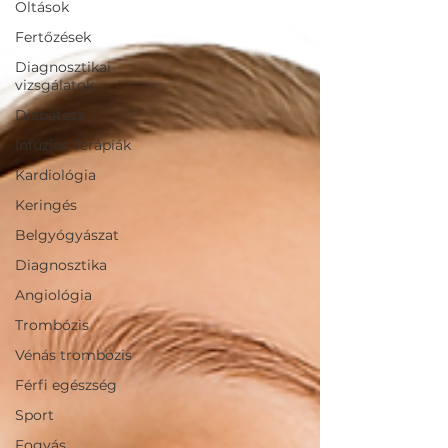
Oltások
Fertőzések
Diagnosztikai
vizsgálatok
Diabétesz
Infúziós Terápiák
Kardiológia
Keringés
Belgyógyászat
Diagnosztika
Angiológia
Trombózis
Vénás trombózis
Férfi egészség
Sport
Fogyás