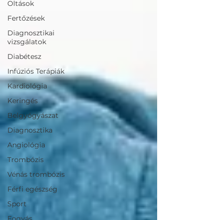
Oltások
Fertőzések
Diagnosztikai
vizsgálatok
Diabétesz
Infúziós Terápiák
Kardiológia
Keringés
Belgyógyászat
Diagnosztika
Angiológia
Trombózis
Vénás trombózis
Férfi egészség
Sport
Fogyás