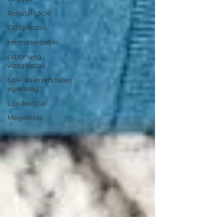
Rehabilitáció
Táplálkozás
Immunerősítés
Ultrahang
vizsgálatok
Szív- és érrendszeri
egészség
Lipidológia
Megelőzés