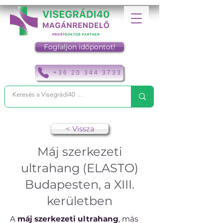
Foglaljon időpontot!
+36 20 344 3733
< Vissza
Máj szerkezeti
ultrahang (ELASTO)
Budapesten, a XIII.
kerületben
A
máj szerkezeti ultrahang
, más