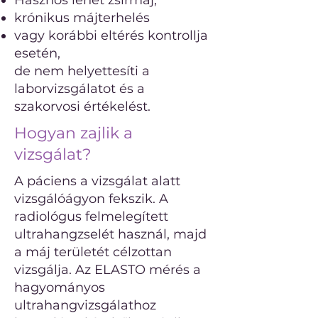
Hasznos lehet zsírmáj,
krónikus májterhelés
vagy korábbi eltérés kontrollja
esetén,
de nem helyettesíti a
laborvizsgálatot és a
szakorvosi értékelést.
Hogyan zajlik a
vizsgálat?
A páciens a vizsgálat alatt
vizsgálóágyon fekszik. A
radiológus felmelegített
ultrahangzselét használ, majd
a máj területét célzottan
vizsgálja. Az ELASTO mérés a
hagyományos
ultrahangvizsgálathoz