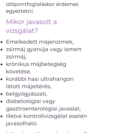
időpontfoglaláskor érdemes
egyeztetni.
Mikor javasolt a
vizsgálat?
Emelkedett májenzimek,
zsírmáj gyanúja vagy ismert
zsírmáj,
krónikus májbetegség
követése,
korábbi hasi ultrahangon
látott májeltérés,
belgyógyászati,
diabetológiai vagy
gasztroenterológiai javaslat,
illetve kontrollvizsgálat esetén
javasolható.