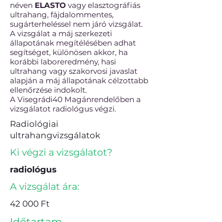
néven
ELASTO
vagy elasztográfiás
ultrahang, fájdalommentes,
sugárterheléssel nem járó vizsgálat.
A vizsgálat a máj szerkezeti
állapotának megítélésében adhat
segítséget, különösen akkor, ha
korábbi laboreredmény, hasi
ultrahang vagy szakorvosi javaslat
alapján a máj állapotának célzottabb
ellenőrzése indokolt.
A Visegrádi40 Magánrendelőben a
vizsgálatot radiológus végzi.
Radiológiai
ultrahangvizsgálatok
Ki végzi a vizsgálatot?
radiológus
A vizsgálat ára:
42 000 Ft
Időtartam