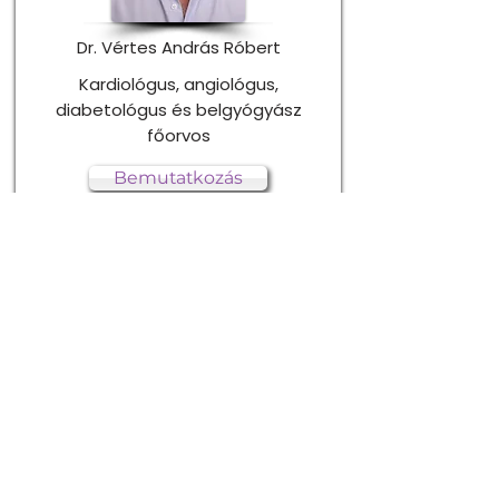
Dr. Vértes András Róbert
Kardiológus, angiológus,
diabetológus és belgyógyász
főorvos
Bemutatkozás
Időpontfoglalás
Rendelési idő