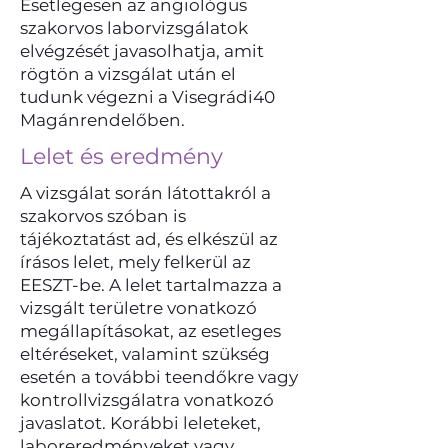
Esetlegesen az angiológus
szakorvos laborvizsgálatok
elvégzését javasolhatja, amit
rögtön a vizsgálat után el
tudunk végezni a Visegrádi40
Magánrendelőben.
Lelet és eredmény
A vizsgálat során látottakról a
szakorvos szóban is
tájékoztatást ad, és elkészül az
írásos lelet, mely felkerül az
EESZT-be. A lelet tartalmazza a
vizsgált területre vonatkozó
megállapításokat, az esetleges
eltéréseket, valamint szükség
esetén a további teendőkre vagy
kontrollvizsgálatra vonatkozó
javaslatot. Korábbi leleteket,
laboreredményeket vagy