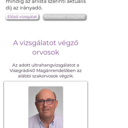
mindig az árlista szerinti aktuális
díj az irányadó.
Előző vizsgálat
Következő vizsgálat
A vizsgálatot végző
orvosok
Az adott ultrahangvizsgálatot a
Visegrádi40 Magánrendelőben az
alábbi szakorvosok végzik.