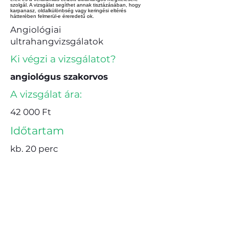
szolgál. A vizsgálat segíthet annak tisztázásában, hogy
karpanasz, oldalkülönbség vagy keringési eltérés
hátterében felmerül-e éreredetű ok.
Angiológiai
ultrahangvizsgálatok
Ki végzi a vizsgálatot?
angiológus szakorvos
A vizsgálat ára:
42 000 Ft
Időtartam
kb. 20 perc