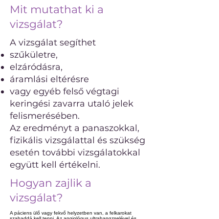
Mit mutathat ki a
vizsgálat?
A vizsgálat segíthet
szűkületre,
elzáródásra,
áramlási eltérésre
vagy egyéb felső végtagi
keringési zavarra utaló jelek
felismerésében.
Az eredményt a panaszokkal,
fizikális vizsgálattal és szükség
esetén további vizsgálatokkal
együtt kell értékelni.
Hogyan zajlik a
vizsgálat?
A páciens ülő vagy fekvő helyzetben van, a felkarokat
szabaddá kell tenni. Az angiológus ultrahangzselével és