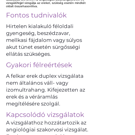
vizsgálófejjel vizsgálja az ereket, szükség esetén mindkét
oldalt összehasonlítva.
Fontos tudnivalók
Hirtelen kialakuló féloldali
gyengeség, beszédzavar,
mellkasi fájdalom vagy súlyos
akut tünet esetén sürgősségi
ellátás szükséges.
Gyakori félreértések
A felkar erek duplex vizsgálata
nem általános váll- vagy
izomultrahang. Kifejezetten az
erek és a véráramlás
megítélésére szolgál.
Kapcsolódó vizsgálatok
A vizsgálathoz hozzátartozik az
angiológiai szakorvosi vizsgálat.