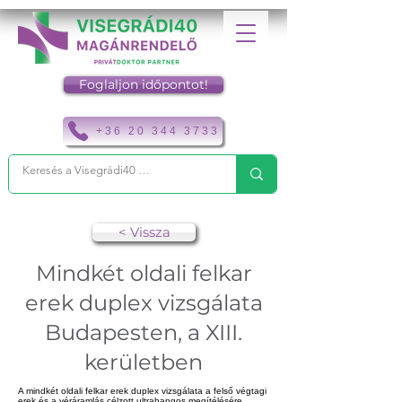
Foglaljon időpontot!
+36 20 344 3733
< Vissza
Mindkét oldali felkar
erek duplex vizsgálata
Budapesten, a XIII.
kerületben
A mindkét oldali felkar erek duplex vizsgálata a felső végtagi
erek és a véráramlás célzott ultrahangos megítélésére