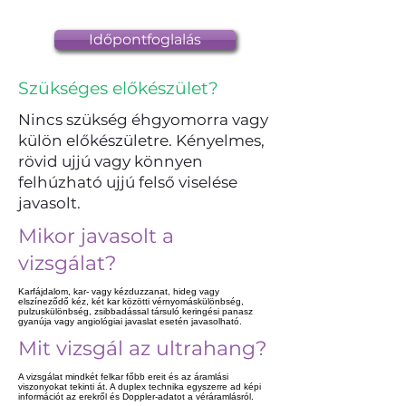
Időpontfoglalás
Szükséges előkészület?
Nincs szükség éhgyomorra vagy
külön előkészületre. Kényelmes,
rövid ujjú vagy könnyen
felhúzható ujjú felső viselése
javasolt.
Mikor javasolt a
vizsgálat?
Karfájdalom, kar- vagy kézduzzanat, hideg vagy
elszíneződő kéz, két kar közötti vérnyomáskülönbség,
pulzuskülönbség, zsibbadással társuló keringési panasz
gyanúja vagy angiológiai javaslat esetén javasolható.
Mit vizsgál az ultrahang?
A vizsgálat mindkét felkar főbb ereit és az áramlási
viszonyokat tekinti át. A duplex technika egyszerre ad képi
információt az erekről és Doppler-adatot a véráramlásról.