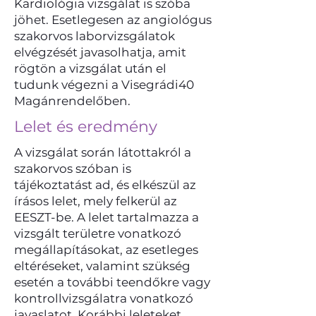
Kardiológia vizsgálat is szóba
jöhet. Esetlegesen az angiológus
szakorvos laborvizsgálatok
elvégzését javasolhatja, amit
rögtön a vizsgálat után el
tudunk végezni a Visegrádi40
Magánrendelőben.
Lelet és eredmény
A vizsgálat során látottakról a
szakorvos szóban is
tájékoztatást ad, és elkészül az
írásos lelet, mely felkerül az
EESZT-be. A lelet tartalmazza a
vizsgált területre vonatkozó
megállapításokat, az esetleges
eltéréseket, valamint szükség
esetén a további teendőkre vagy
kontrollvizsgálatra vonatkozó
javaslatot. Korábbi leleteket,