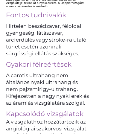
vizsgálófejjel tekinti át a nyaki ereket, a Doppler vizsgálat
során a véráramlás is mérhető.
Fontos tudnivalók
Hirtelen beszédzavar, féloldali
gyengeség, látászavar,
arcferdülés vagy stroke-ra utaló
tünet esetén azonnali
sürgősségi ellátás szükséges.
Gyakori félreértések
A carotis ultrahang nem
általános nyaki ultrahang és
nem pajzsmirigy-ultrahang.
Kifejezetten a nagy nyaki erek és
az áramlás vizsgálatára szolgál.
Kapcsolódó vizsgálatok
A vizsgálathoz hozzátartozik az
angiológiai szakorvosi vizsgálat.