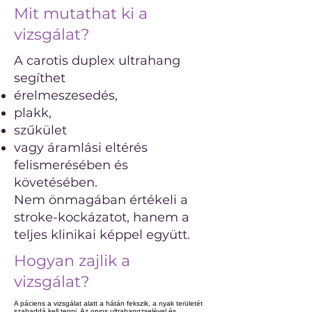
Mit mutathat ki a
vizsgálat?
A carotis duplex ultrahang
segíthet
érelmeszesedés,
plakk,
szűkület
vagy áramlási eltérés
felismerésében és
követésében.
Nem önmagában értékeli a
stroke-kockázatot, hanem a
teljes klinikai képpel együtt.
Hogyan zajlik a
vizsgálat?
A páciens a vizsgálat alatt a hátán fekszik, a nyak területét
szabaddá kell tenni. Az orvos ultrahangzselével és