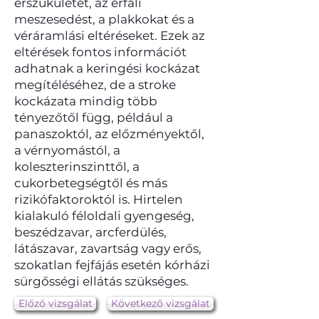
érszűkületet, az érfali
meszesedést, a plakkokat és a
véráramlási eltéréseket. Ezek az
eltérések fontos információt
adhatnak a keringési kockázat
megítéléséhez, de a stroke
kockázata mindig több
tényezőtől függ, például a
panaszoktól, az előzményektől,
a vérnyomástól, a
koleszterinszinttől, a
cukorbetegségtől és más
rizikófaktoroktól is. Hirtelen
kialakuló féloldali gyengeség,
beszédzavar, arcferdülés,
látászavar, zavartság vagy erős,
szokatlan fejfájás esetén kórházi
sürgősségi ellátás szükséges.
Előző vizsgálat
Következő vizsgálat