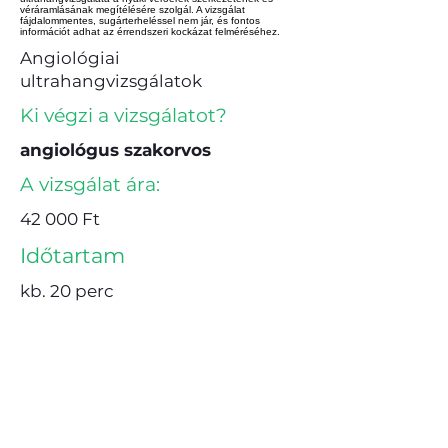
véráramlásának megítélésére szolgál. A vizsgálat
fájdalommentes, sugárterheléssel nem jár, és fontos
információt adhat az érrendszeri kockázat felméréséhez.
Angiológiai
ultrahangvizsgálatok
Ki végzi a vizsgálatot?
angiológus szakorvos
A vizsgálat ára:
42 000 Ft
Időtartam
kb. 20 perc