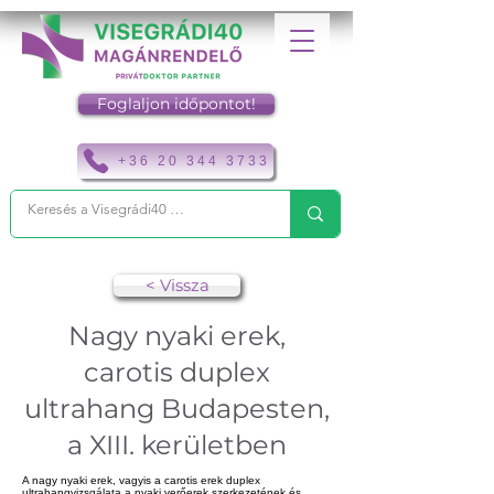
Foglaljon időpontot!
+36 20 344 3733
< Vissza
Nagy nyaki erek,
carotis duplex
ultrahang Budapesten,
a XIII. kerületben
A nagy nyaki erek, vagyis a carotis erek duplex
ultrahangvizsgálata a nyaki verőerek szerkezetének és