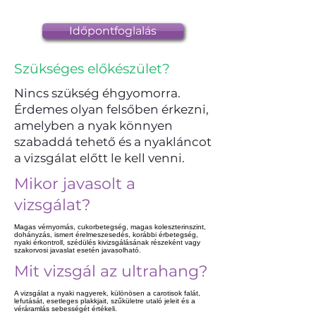
Időpontfoglalás
Szükséges előkészület?
Nincs szükség éhgyomorra.
Érdemes olyan felsőben érkezni,
amelyben a nyak könnyen
szabaddá tehető és a nyakláncot
a vizsgálat előtt le kell venni.
Mikor javasolt a
vizsgálat?
Magas vérnyomás, cukorbetegség, magas koleszterinszint,
dohányzás, ismert érelmeszesedés, korábbi érbetegség,
nyaki érkontroll, szédülés kivizsgálásának részeként vagy
szakorvosi javaslat esetén javasolható.
Mit vizsgál az ultrahang?
A vizsgálat a nyaki nagyerek, különösen a carotisok falát,
lefutását, esetleges plakkjait, szűkületre utaló jeleit és a
véráramlás sebességét értékeli.