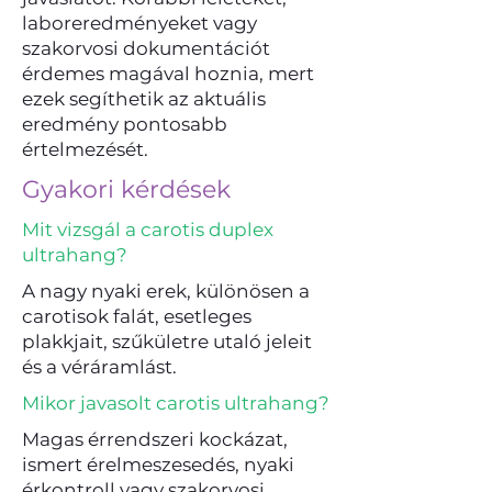
laboreredményeket vagy
szakorvosi dokumentációt
érdemes magával hoznia, mert
ezek segíthetik az aktuális
eredmény pontosabb
értelmezését.
Gyakori kérdések
Mit vizsgál a carotis duplex
ultrahang?
A nagy nyaki erek, különösen a
carotisok falát, esetleges
plakkjait, szűkületre utaló jeleit
és a véráramlást.
Mikor javasolt carotis ultrahang?
Magas érrendszeri kockázat,
ismert érelmeszesedés, nyaki
érkontroll vagy szakorvosi