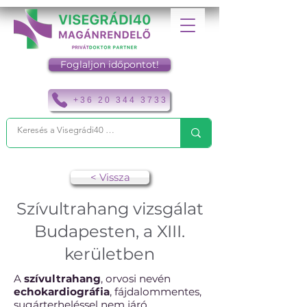
Foglaljon időpontot!
+36 20 344 3733
< Vissza
Szívultrahang vizsgálat
Budapesten, a XIII.
kerületben
A
szívultrahang
, orvosi nevén
echokardiográfia
, fájdalommentes,
sugárterheléssel nem járó