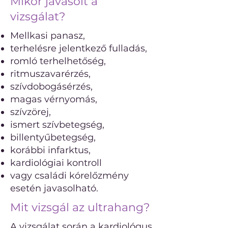
Mikor javasolt a
vizsgálat?
Mellkasi panasz,
terhelésre jelentkező fulladás,
romló terhelhetőség,
ritmuszavarérzés,
szívdobogásérzés,
magas vérnyomás,
szívzörej,
ismert szívbetegség,
billentyűbetegség,
korábbi infarktus,
kardiológiai kontroll
vagy családi kórelőzmény
esetén javasolható.
Mit vizsgál az ultrahang?
A vizsgálat során a kardiológus