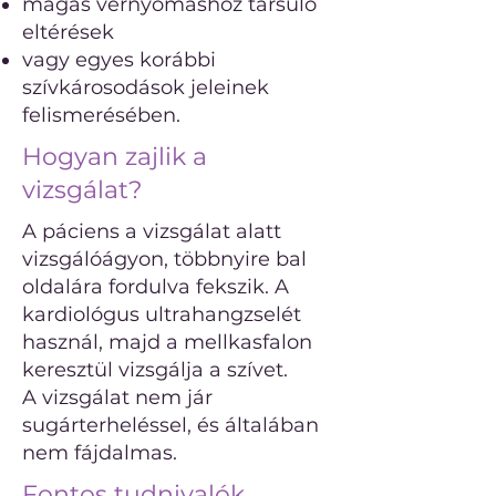
magas vérnyomáshoz társuló
eltérések
vagy egyes korábbi
szívkárosodások jeleinek
felismerésében.
Hogyan zajlik a
vizsgálat?
A páciens a vizsgálat alatt
vizsgálóágyon, többnyire bal
oldalára fordulva fekszik. A
kardiológus ultrahangzselét
használ, majd a mellkasfalon
keresztül vizsgálja a szívet.
A vizsgálat nem jár
sugárterheléssel, és általában
nem fájdalmas.
Fontos tudnivalók