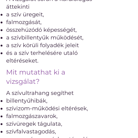
áttekinti
a szív üregeit,
falmozgását,
összehúzódó képességét,
a szívbillentyűk működését,
a szív körüli folyadék jeleit
és a szív terhelésére utaló
eltéréseket.
Mit mutathat ki a
vizsgálat?
A szívultrahang segíthet
billentyűhibák,
szívizom-működési eltérések,
falmozgászavarok,
szívüregek tágulata,
szívfalvastagodás,