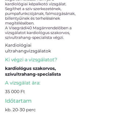
kardiológiai képalkotó vizsgálat.
Segíthet a szív szerkezetének,
pumpafunkciójának, falmozgásának,
billentyűinek és terhelésének
megítélésében.
A Visegrádi40 Magánrendelőben a
vizsgálatot kardiológus szakorvos,
szívultrahang-specialista végzi.
Kardiológiai
ultrahangvizsgálatok
Ki végzi a vizsgálatot?
kardiológus szakorvos,
szívultrahang-specialista
A vizsgálat ára:
35 000 Ft
Időtartam
kb. 20-30 perc