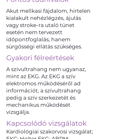
Akut mellkasi fájdalom, hirtelen
kialakult nehézlégzés, ájulás
vagy stroke-ra utaló tünet
esetén nem tervezett
időpontfoglalás, hanem
sürgősségi ellátás szükséges.
Gyakori félreértések
A szívultrahang nem ugyanaz,
mint az EKG. Az EKG a szív
elektromos működéséről ad
információt, a szívultrahang
pedig a szív szerkezetét és
mechanikus működését
vizsgálja.
Kapcsolódó vizsgálatok
Kardiológiai szakorvosi vizsgálat;
EKG; Holter EKG; ABPM;