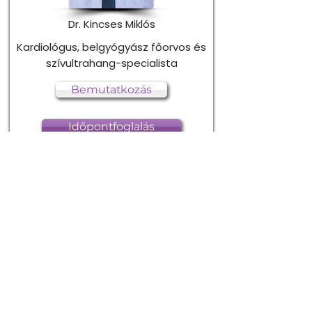
Dr. Kincses Miklós
Kardiológus, belgyógyász főorvos és
szívultrahang-specialista
Bemutatkozás
Időpontfoglalás
Dr. Szebényi Dóra