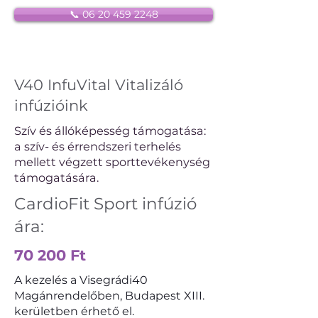
📞 06 20 459 2248
V40 InfuVital Vitalizáló
infúzióink
Szív és állóképesség támogatása:
a szív- és érrendszeri terhelés
mellett végzett sporttevékenység
támogatására.
CardioFit Sport infúzió
ára:
70 200 Ft
A kezelés a Visegrádi40
Magánrendelőben, Budapest XIII.
kerületben érhető el.