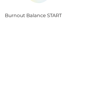
Burnout Balance START
infúzió
Megnézem
Vital Signature infúzió
Megnézem