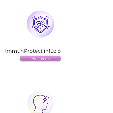
ImmunProtect infúzió
Megnézem