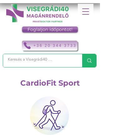
Foglaljon időpontot!
+36 20 344 3733
CardioFit Sport