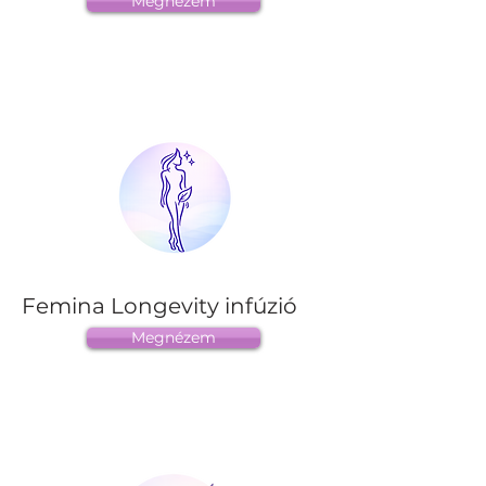
Megnézem
Femina Longevity infúzió
Megnézem