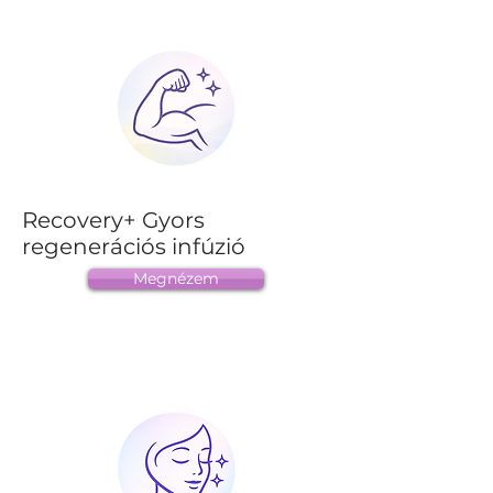
Recovery+ Gyors
regenerációs infúzió
Megnézem