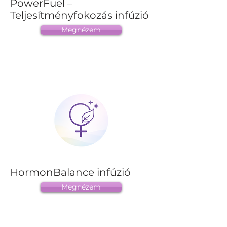
PowerFuel –
Teljesítményfokozás infúzió
Megnézem
HormonBalance infúzió
Megnézem